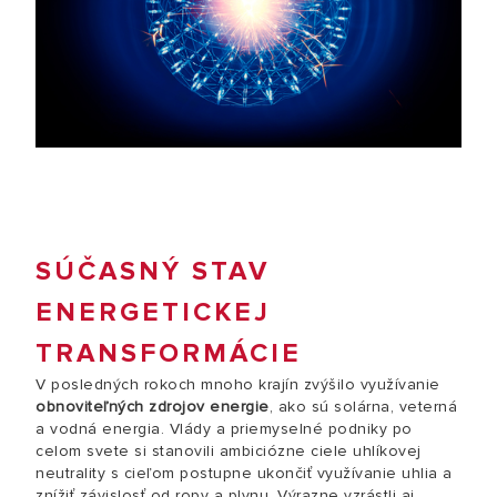
SÚČASNÝ STAV
ENERGETICKEJ
TRANSFORMÁCIE
V posledných rokoch mnoho krajín zvýšilo využívanie
obnoviteľných zdrojov energie
, ako sú solárna, veterná
a vodná energia. Vlády a priemyselné podniky po
celom svete si stanovili ambiciózne ciele uhlíkovej
neutrality s cieľom postupne ukončiť využívanie uhlia a
znížiť závislosť od ropy a plynu. Výrazne vzrástli aj