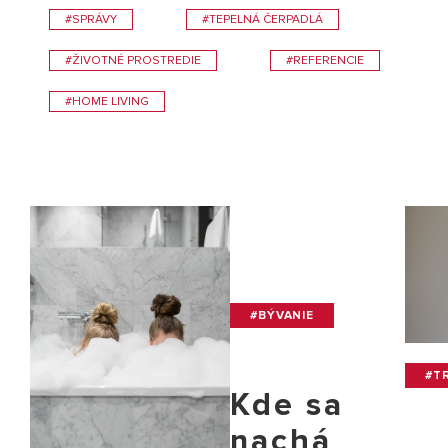
#SPRÁVY
#TEPELNÁ ČERPADLÁ
#ŽIVOTNÉ PROSTREDIE
#REFERENCIE
#HOME LIVING
#BÝVANIE
#TR
Kde sa
nachá