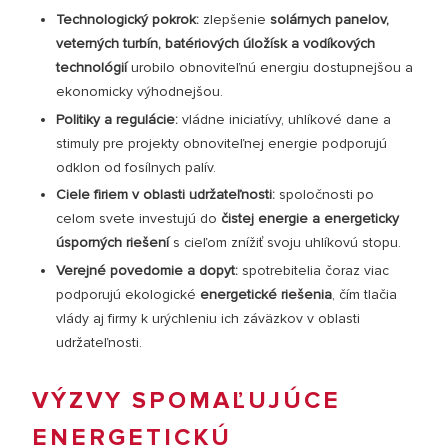
Technologický pokrok:
zlepšenie
solárnych panelov,
veterných turbín, batériových úložísk a vodíkových
technológií
urobilo obnoviteľnú energiu dostupnejšou a
ekonomicky výhodnejšou.
Politiky a regulácie:
vládne iniciatívy, uhlíkové dane a
stimuly pre projekty obnoviteľnej energie podporujú
odklon od fosílnych palív.
Ciele firiem v oblasti udržateľnosti:
spoločnosti po
celom svete investujú do
čistej energie a energeticky
úsporných riešení
s cieľom znížiť svoju uhlíkovú stopu.
Verejné povedomie a dopyt:
spotrebitelia čoraz viac
podporujú ekologické
energetické riešenia
, čím tlačia
vlády aj firmy k urýchleniu ich záväzkov v oblasti
udržateľnosti.
VÝZVY SPOMAĽUJÚCE
ENERGETICKÚ