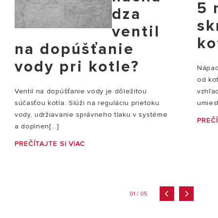
5 
dza
sk
ventil
ko
na dopúšťanie
vody pri kotle?
Nápady
od ko
vzhľad
Ventil na dopúšťanie vody je dôležitou
umiest
súčasťou kotla. Slúži na reguláciu prietoku
vody, udržiavanie správneho tlaku v systéme
PREČÍ
a doplnen[...]
PREČÍTAJTE SI VIAC
01 / 05