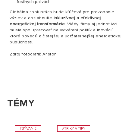
fosílnych palivách.
Globálna spolupráca bude kľúčová pre prekonanie
výziev a dosiahnutie
inkluzívnej a efektívnej
energetickej transformácie
. Vlády, firmy aj jednotlivci
musia spolupracovať na vytváraní politík a inovácií,
ktoré povedú k čistejšej a udržateľnejšej energetickej
budúcnosti.
Zdroj fotografií: Ariston
TÉMY
#BÝVANIE
#TRIKY A TIPY