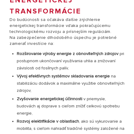
ENERGETICKEJ
TRANSFORMÁCIE
Do budúcnosti sa očakáva ďalšie zrýchlenie
energetickej transformácie vďaka pokračujúcemu
technologickému rozvoju a prísnejším reguláciám.
Na zabezpečenie dlhodobého úspechu je potrebné
zamerať investície na:
Rozširovanie výroby energie z obnoviteľných zdrojov
pri
postupnom ukončovaní využívania uhlia a znižovaní
závislosti od fosílnych palív,
Vývoj efektívnych systémov skladovania energie
na
stabilizáciu dodávok a maximálne využitie obnoviteľných
zdrojov,
Zvyšovanie energetickej účinnosti
v priemysle,
budovách aj doprave s cieľom znížiť celkovú spotrebu
energie,
Rozvoj elektrifikácie v oblastiach
, ako sú vykurovanie a
mobilita, s cieľom nahradiť tradičné systémy založené na