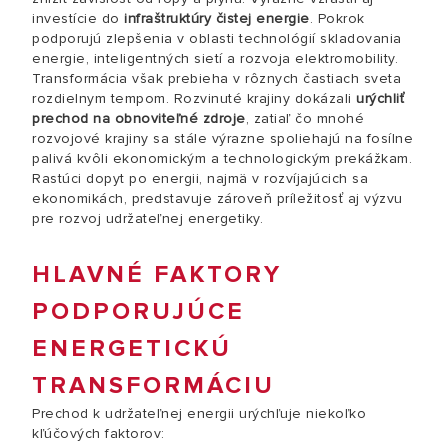
investície do
infraštruktúry čistej energie
. Pokrok
podporujú zlepšenia v oblasti technológií skladovania
energie, inteligentných sietí a rozvoja elektromobility.
Transformácia však prebieha v rôznych častiach sveta
rozdielnym tempom. Rozvinuté krajiny dokázali
urýchliť
prechod na obnoviteľné zdroje
, zatiaľ čo mnohé
rozvojové krajiny sa stále výrazne spoliehajú na fosílne
palivá kvôli ekonomickým a technologickým prekážkam.
Rastúci dopyt po energii, najmä v rozvíjajúcich sa
ekonomikách, predstavuje zároveň príležitosť aj výzvu
pre rozvoj udržateľnej energetiky.
HLAVNÉ FAKTORY
PODPORUJÚCE
ENERGETICKÚ
TRANSFORMÁCIU
Prechod k udržateľnej energii urýchľuje niekoľko
kľúčových faktorov: