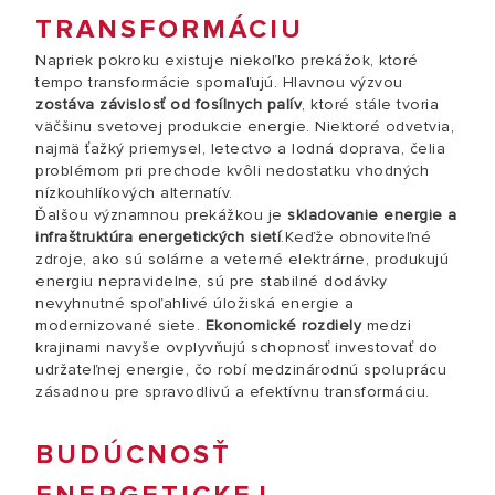
TRANSFORMÁCIU
Napriek pokroku existuje niekoľko prekážok, ktoré
tempo transformácie spomaľujú. Hlavnou výzvou
zostáva závislosť od fosílnych palív
, ktoré stále tvoria
väčšinu svetovej produkcie energie. Niektoré odvetvia,
najmä ťažký priemysel, letectvo a lodná doprava, čelia
problémom pri prechode kvôli nedostatku vhodných
nízkouhlíkových alternatív.
Ďalšou významnou prekážkou je
skladovanie energie a
infraštruktúra energetických sietí
.Keďže obnoviteľné
zdroje, ako sú solárne a veterné elektrárne, produkujú
energiu nepravidelne, sú pre stabilné dodávky
nevyhnutné spoľahlivé úložiská energie a
modernizované siete.
Ekonomické rozdiely
medzi
krajinami navyše ovplyvňujú schopnosť investovať do
udržateľnej energie, čo robí medzinárodnú spoluprácu
zásadnou pre spravodlivú a efektívnu transformáciu.
BUDÚCNOSŤ