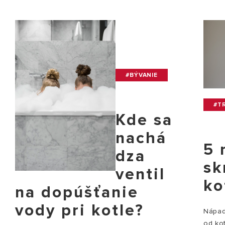
#BÝVANIE
#TR
Kde sa
nachá
5 
dza
sk
ventil
ko
na dopúšťanie
vody pri kotle?
Nápady
od ko