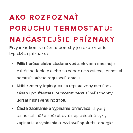
AKO ROZPOZNAŤ
PORUCHU TERMOSTATU:
NAJČASTEJŠIE PRÍZNAKY
Prvým krokom k určeniu poruchy je rozpoznanie
typických príznakov:
Príliš horúca alebo studená voda:
ak voda dosahuje
extrémne teploty alebo sa vôbec nezohrieva, termostat
nemusí správne regulovať teplotu.
Náhle zmeny teploty:
ak sa teplota vody mení bez
zásahu používateľa, termostat nemusí byť schopný
udržať nastavenú hodnotu.
Časté zapínanie a vypínanie ohrievača:
chybný
termostat môže spôsobovať nepravidelné cykly
zapínania a vypínania a zvyšovať spotrebu energie.