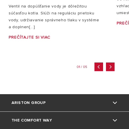
vzhľad
Ventil na dopúšťanie vody je dôležitou
umiest
súčasťou kotla. Slúži na reguláciu prietoku
vody, udržiavanie správneho tlaku v systéme
PREČÍ
a doplnen[...]
PREČÍTAJTE SI VIAC
01 / 05
ARISTON GROUP
THE COMFORT WAY
Kto sme