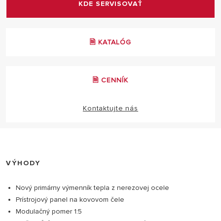
KDE SERVISOVAŤ
🗎 KATALÓG
🗎 CENNÍK
Kontaktujte nás
VÝHODY
Nový primárny výmenník tepla z nerezovej ocele
Prístrojový panel na kovovom čele
Modulačný pomer 1:5