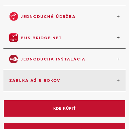
Chytrá konštrukcia zaručuje minimálne rozmery
JEDNODUCHÁ ÚDRŽBA
Doba pre údržbu je minimalizovaná v spolupráci s
odborníkmi a profesionálmi
BUS BRIDGE NET
Všetky komponenty systému komunikujú vďaka
jednému protokolu
JEDNODUCHÁ INŠTALÁCIA
Doba potrebná na inštaláciu je minimalizovaná v
spolupráci s odborníkmi a profesionálmi
ZÁRUKA AŽ 5 ROKOV
5 rokov záruka bez obmedzenia
Podmienka: Uvedenie do prevádzky autorizovaným
KDE KÚPIŤ
servisom a prehliadka každý rok