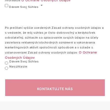
O Ochrane Osobných Údajov
Informácie
kW (PDF, 2.51 mb)
Dávam Svoj Súhlas
Po prečítaní vyššie uvedených Zásad ochrany osobných údajov a
s vedomím, že môj súhlas je čisto dobrovoľný a kedykoľvek
odvolateľný, súhlasím so spracovaním svojich údajov na účely
zasielania reklamných/obchodných oznámení a vykonávania
marketingových aktivít spoločnosti spôsobom a v súlade s
O Ochrane
ustanoveniami Zásad ochrany osobných údajov.
Osobných Údajov
Dávam Svoj Súhlas
Nesúhlasím
KONTAKTUJTE NÁS