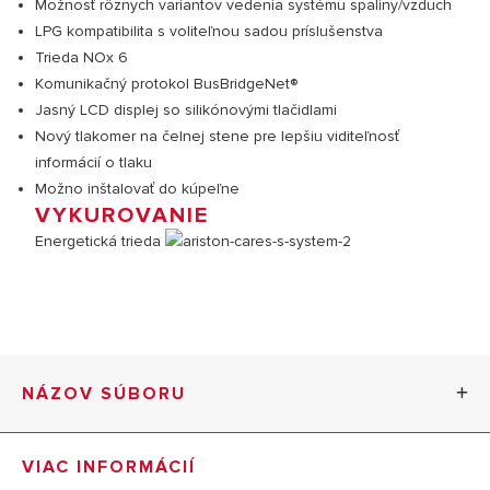
Možnosť rôznych variantov vedenia systému spaliny/vzduch
LPG kompatibilita s voliteľnou sadou príslušenstva
Trieda NOx 6
Komunikačný protokol BusBridgeNet®
Jasný LCD displej so silikónovými tlačidlami
Nový tlakomer na čelnej stene pre lepšiu viditeľnosť
informácií o tlaku
Možno inštalovať do kúpeľne
VYKUROVANIE
Energetická trieda
NÁZOV SÚBORU
CARES S SYSTEM katalogový list (PDF, 382.77 kb)
VIAC INFORMÁCIÍ