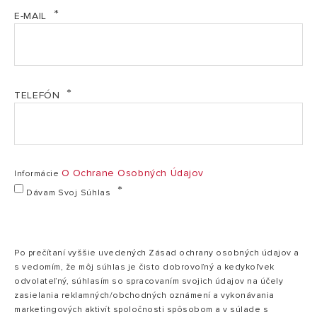
Produktový list_Clas_One_Clas_B_One_Wifi (PDF,
E-MAIL
228.50 kb)
SI Bezpečnostní instrukce Clas Genus Cares CZ
(PDF, 280.08 kb)
Vyhlásenie o zhode uistenia - KOTLE PLYN do 35
TELEFÓN
kW (PDF, 2.51 mb)
O Ochrane Osobných Údajov
Informácie
Dávam Svoj Súhlas
Po prečítaní vyššie uvedených Zásad ochrany osobných údajov a
s vedomím, že môj súhlas je čisto dobrovoľný a kedykoľvek
odvolateľný, súhlasím so spracovaním svojich údajov na účely
zasielania reklamných/obchodných oznámení a vykonávania
marketingových aktivít spoločnosti spôsobom a v súlade s