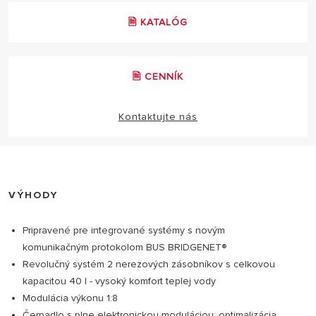
🗎 KATALÓG
🗎 CENNÍK
Kontaktujte nás
VÝHODY
Pripravené pre integrované systémy s novým
komunikačným protokolom BUS BRIDGENET®
Revolučný systém 2 nerezových zásobníkov s celkovou
kapacitou 40 l - vysoký komfort teplej vody
Modulácia výkonu 1:8
Čerpadlo s plne elektronickou moduláciou: optimalizácia