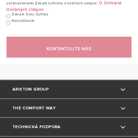
O Ochrane
ustanoveniami Zásad ochrany osobných údajov.
Osobných Údajov
Dávam Svoj Súhlas
Nesúhlasím
KONTAKTUJTE NÁS
ARISTON GROUP
THE COMFORT WAY
Kto sme
TECHNICKÁ PODPORA
Skupina
Triky a tipy