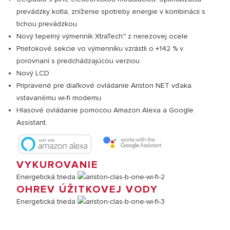
prevádzky kotla, zníženie spotreby energie v kombinácii s
tichou prevádzkou
Nový tepelný výmenník XtraTech™ z nerezovej ocele
Prietokové sekcie vo výmenníku vzrástli o +142 % v
porovnaní s predchádzajúcou verziou
Nový LCD
Pripravené pre diaľkové ovládanie Ariston NET vďaka
vstavanému wi-fi modemu
Hlasové ovládanie pomocou Amazon Alexa a Google
Assistant.
VYKUROVANIE
Energetická trieda
OHREV ÚŽITKOVEJ VODY
Energetická trieda