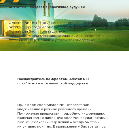
Ariston NET создает экологичное будущее.
С Ariston NET Вы каждый день экономите энергию, бережете
окружающую среду и помогаете создавать экологичное будущее.
Польза для Вас — польза для всех.
Ariston NET реализует приверженность Ariston более
эффективным решениям и устойчивой энергетике.
Наслаждайтесь комфортом, Ariston NET
позаботится о технической поддержке.
При любом сбое Ariston NET отправит Вам
уведомление в режиме реального времени.
Приложение предоставит подробную информацию,
включая коды ошибок, для облегчения диагностики и
любых необходимых действий – всегда быстро и
интуитивно понятно. В приложении у Вас всегда под