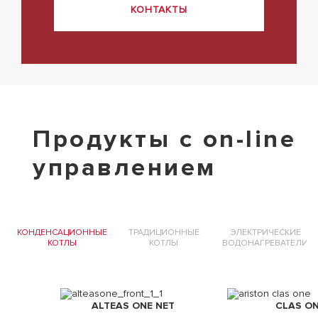
КОНТАКТЫ
Продукты с on-line
управлением
КОНДЕНСАЦИОННЫЕ
ТРАДИЦИОННЫЕ
ЭЛЕКТРИЧЕСКИЕ
И
КОТЛЫ
КОТЛЫ
ВОДОНАГРЕВАТЕЛИ
ALTEAS ONE NET
CLAS O