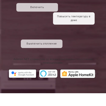
Включить
Повысить температуру в
доме
Выключить отопление
Ariston NET совместим со всеми основными голосовыми
помощниками.