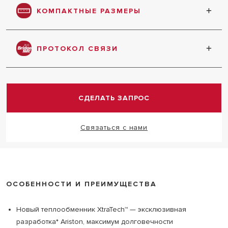
5 секунд
КОМПАКТНЫЕ РАЗМЕРЫ
Небольшие размеры котла позволяют легко
установить его в ограниченном пространстве
ПРОТОКОЛ СВЯЗИ
Надёжный протокол связи позволяет соединить
все устройства в одну систему
СДЕЛАТЬ ЗАПРОС
Связаться с нами
ОСОБЕННОСТИ И ПРЕИМУЩЕСТВА
Новый теплообменник XtraTech™ — эксклюзивная
разработка* Ariston, максимум долговечности