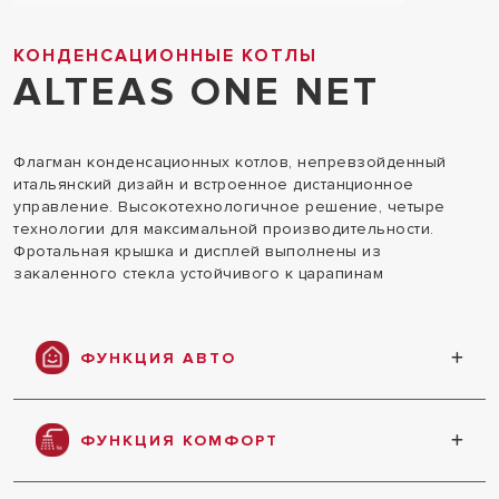
КОНДЕНСАЦИОННЫЕ КОТЛЫ
ALTEAS ONE NET
Флагман конденсационных котлов, непревзойденный
итальянский дизайн и встроенное дистанционное
управление. Высокотехнологичное решение, четыре
технологии для максимальной производительности.
Фротальная крышка и дисплей выполнены из
закаленного стекла устойчивого к царапинам
ФУНКЦИЯ АВТО
Погодозависимая автоматика обеспечивает
максимальный комфорт, экономию
ФУНКЦИЯ КОМФОРТ
энергоресурсов и простоту эксплуатации
Ускоренная подача горячей воды менее чем за