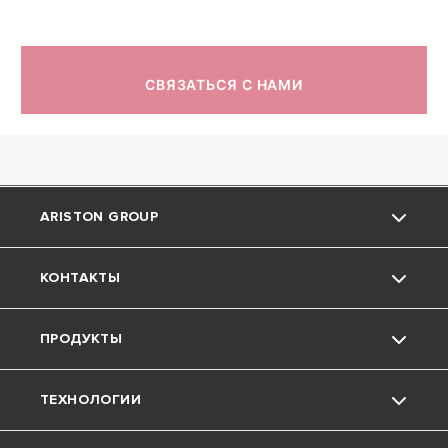
СВЯЗАТЬСЯ С НАМИ
ARISTON GROUP
КОНТАКТЫ
О компании Ariston
ПРОДУКТЫ
Группа
Поддержка
ТЕХНОЛОГИИ
Карьера
Скачать Документы
Котлы