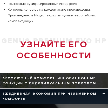
Полностью русифицированный интерфейс
Контроль качества на каждом этапе производства.
Произведено в Нидерландах из лучших европейских
комплектующих
GENUS PREMIUM EVO HP
УЗНАЙТЕ ЕГО
ОСОБЕННОСТИ
АБСОЛЮТНЫЙ КОМФОРТ: ИННОВАЦИОННЫЕ
ФУНКЦИИ С ИНДИВИДУАЛЬНЫМ ПОДХОДОМ
Встроенная «умная» функция АВТО обеспечивает
ЕЖЕДНЕВНАЯ ЭКОНОМИЯ ПРИ НЕИЗМЕННОМ
комфортную и стабильную температуру в доме.
КОМФОРТЕ