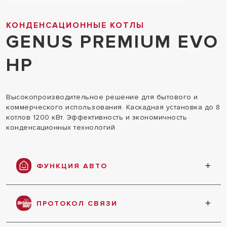
КОНДЕНСАЦИОННЫЕ КОТЛЫ
GENUS PREMIUM EVO
HP
Высокопроизводительное решение для бытового и
коммерческого использования. Каскадная установка до 8
котлов 1200 кВт. Эффективность и экономичность
конденсационных технологий
ФУНКЦИЯ АВТО
Погодозависимая автоматика обеспечивает
максимальный комфорт, экономию
ПРОТОКОЛ СВЯЗИ
энергоресурсов и простоту эксплуатации
Надёжный протокол связи позволяет соединить