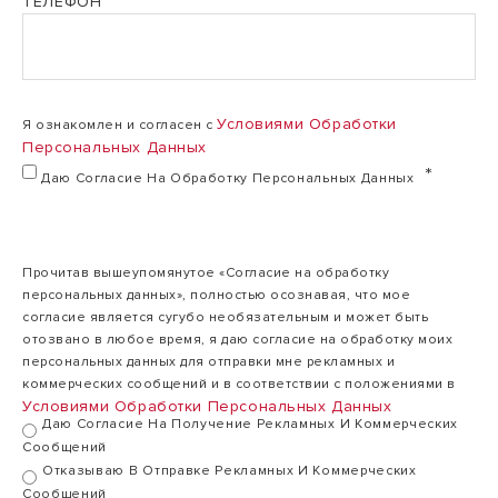
ТЕЛЕФОН
Количество
1
нагревательных
1 шт
шт
елементов
Условиями Обработки
Я ознакомлен и согласен с
Над
Персональных Данных
Тип монтажа
Над раковиной
На
раковиной
Даю Согласие На Обработку Персональных Данных
Подключение
горячей /
Снизу
Снизу
Прочитав вышеупомянутое «Согласие на обработку
холодной воды
персональных данных», полностью осознавая, что мое
согласие является сугубо необязательным и может быть
отозвано в любое время, я даю согласие на обработку моих
230
персональных данных для отправки мне рекламных и
Напряжение
230 В
В
коммерческих сообщений и в соответствии с положениями в
Условиями Обработки Персональных Данных
Даю Согласие На Получение Рекламных И Коммерческих
Сообщений
Покрытие
Отказываю В Отправке Рекламных И Коммерческих
внутреннего
Эмаль
Эмаль
Сообщений