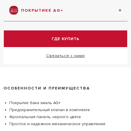
эмалевое покрытие AG+ защищает внутренний
бак от коррозии
ПОКРЫТИКЕ AG+
эмалевое покрытие AG+ защищает внутренний
бак от коррозии
ГДЕ КУПИТЬ
Связаться с нами
ОСОБЕННОСТИ И ПРЕИМУЩЕСТВА
Покрытие бака эмаль AG+
Предохранительный клапан в комплекте
Фронтальная панель черного цвета
Простое и надежное механическое управление