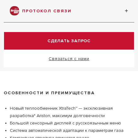
Небольшие размеры котла позволяют легко
установить его в ограниченном пространстве
ПРОТОКОЛ СВЯЗИ
Надёжный протокол связи позволяет соединить
все устройства в одну систему
СДЕЛАТЬ ЗАПРОС
Связаться с нами
ОСОБЕННОСТИ И ПРЕИМУЩЕСТВА
Новый теплообменник XtraTech™ — эксклюзивная
разработка* Ariston, максимум долговечности
Большой сенсорный дисплей с русскоязычным меню
Система автоматической адаптации к параметрам газа
Компактная структура впишется везде