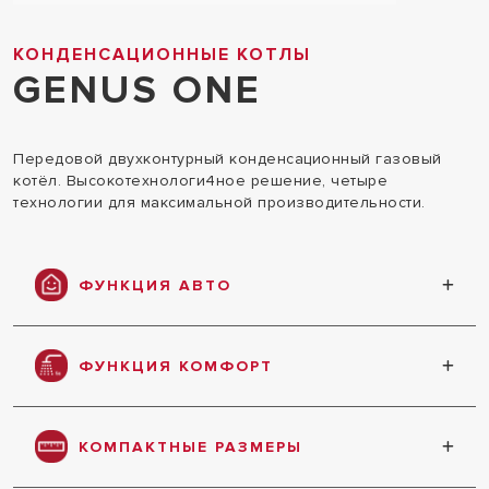
КОНДЕНСАЦИОННЫЕ КОТЛЫ
GENUS ONE
Передовой двухконтурный конденсационный газовый
котёл. Высокотехнологи4ное решение, четыре
технологии для максимальной производительности.
ФУНКЦИЯ АВТО
Погодозависимая автоматика обеспечивает
максимальный комфорт, экономию
ФУНКЦИЯ КОМФОРТ
энергоресурсов и простоту эксплуатации
Ускоренная подача горячей воды менее чем за
5 секунд
КОМПАКТНЫЕ РАЗМЕРЫ