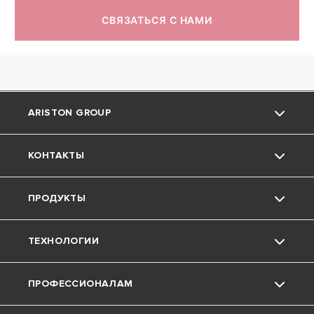
СВЯЗАТЬСЯ С НАМИ
ARISTON GROUP
КОНТАКТЫ
О компании Ariston
ПРОДУКТЫ
Группа
Поддержка
ТЕХНОЛОГИИ
Карьера
Скачать Документы
Котлы
ПРОФЕССИОНАЛАМ
Водонагреватели
Конденсационные котлы