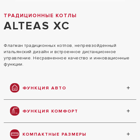
ТРАДИЦИОННЫЕ КОТЛЫ
ALTEAS XC
Флагман традиционных котлов, непревзойденный
итальянский дизайн и встроенное дистанционное
управление. Несравненное качество и инновационные
функции.
ФУНКЦИЯ АВТО
Погодозависимая автоматика обеспечивает
максимальный комфорт, экономию
ФУНКЦИЯ КОМФОРТ
энергоресурсов и простоту эксплуатации
Ускоренная подача горячей воды менее чем за
5 секунд
КОМПАКТНЫЕ РАЗМЕРЫ