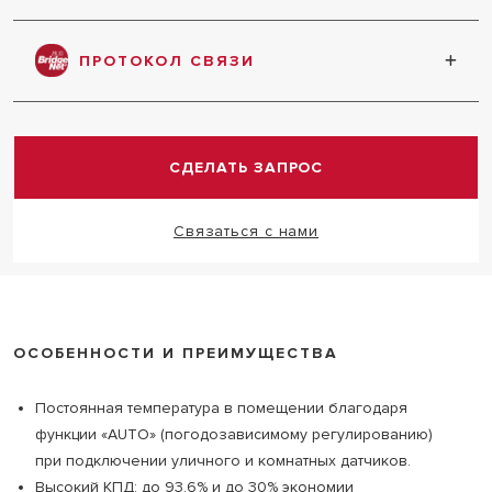
Небольшие размеры котла позволяют легко
установить его в ограниченном пространстве
ПРОТОКОЛ СВЯЗИ
Надёжный протокол связи позволяет соединить
все устройства в одну систему
СДЕЛАТЬ ЗАПРОС
Связаться с нами
ОСОБЕННОСТИ И ПРЕИМУЩЕСТВА
Постоянная температура в помещении благодаря
функции «AUTO» (погодозависимому регулированию)
при подключении уличного и комнатных датчиков.
Высокий КПД: до 93,6% и до 30% экономии