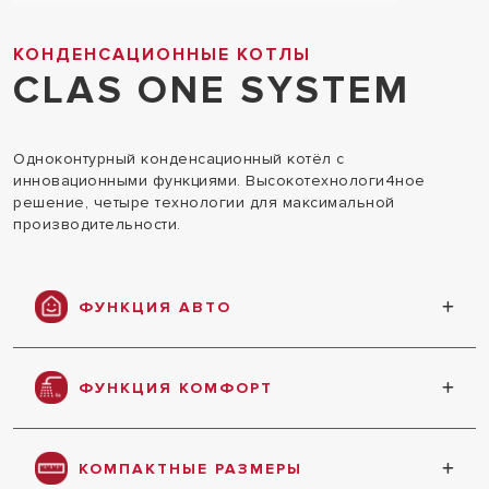
КОНДЕНСАЦИОННЫЕ КОТЛЫ
CLAS ONE SYSTEM
Одноконтурный конденсационный котёл с
инновационными функциями. Высокотехнологи4ное
решение, четыре технологии для максимальной
производительности.
ФУНКЦИЯ АВТО
Погодозависимая автоматика обеспечивает
максимальный комфорт, экономию
ФУНКЦИЯ КОМФОРТ
энергоресурсов и простоту эксплуатации
Ускоренная подача горячей воды менее чем за
5 секунд
КОМПАКТНЫЕ РАЗМЕРЫ