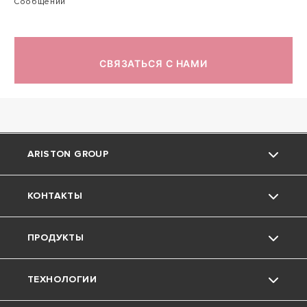
Сообщений
СВЯЗАТЬСЯ С НАМИ
ARISTON GROUP
КОНТАКТЫ
О компании Ariston
ПРОДУКТЫ
Группа
Поддержка
ТЕХНОЛОГИИ
Карьера
Скачать Документы
Котлы