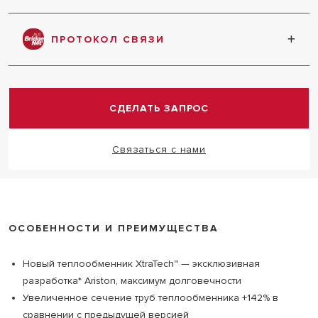
Небольшие размеры котла позволяют легко
установить его в ограниченном пространстве
ПРОТОКОЛ СВЯЗИ
Надёжный протокол связи позволяет соединить
все устройства в одну систему
СДЕЛАТЬ ЗАПРОС
Связаться с нами
ОСОБЕННОСТИ И ПРЕИМУЩЕСТВА
Новый теплообменник XtraTech™ — эксклюзивная
разработка* Ariston, максимум долговечности
Увеличенное сечение труб теплообменника +142% в
сравнении с предыдущей версией