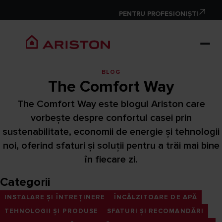
PENTRU PROFESIONIȘTI
BLOG
The Comfort Way
The Comfort Way este blogul Ariston care
vorbește despre confortul casei prin
sustenabilitate, economii de energie și tehnologii
noi, oferind sfaturi și soluții pentru a trăi mai bine
în fiecare zi.
Categorii
INSTALARE ȘI ÎNTREȚINERE
ÎNCĂLZITOARE DE APĂ
TEHNOLOGII ȘI PRODUSE
SFATURI ȘI RECOMANDĂRI