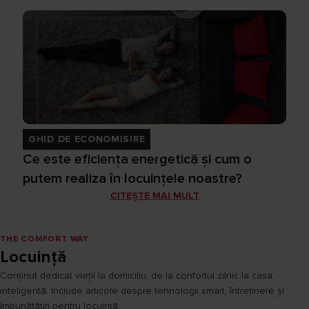
GHID DE ECONOMISIRE
Ce este eficienţa energetică şi cum o
putem realiza în locuinţele noastre?
CITEȘTE MAI MULT
THE COMFORT WAY
Locuință
Conținut dedicat vieții la domiciliu, de la confortul zilnic la casa
inteligentă. Include articole despre tehnologii smart, întreținere și
îmbunătățiri pentru locuință.