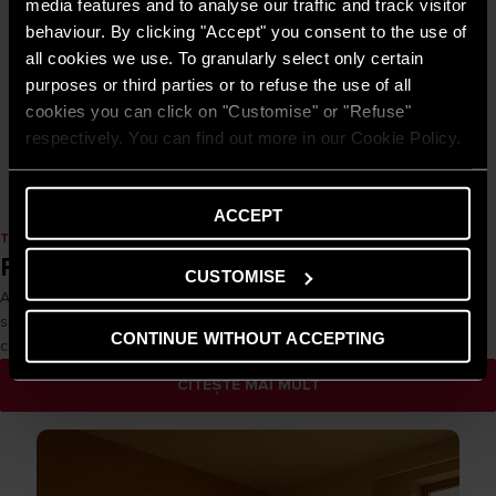
media features and to analyse our traffic and track visitor
behaviour. By clicking "Accept" you consent to the use of
all cookies we use. To granularly select only certain
GHID DE ECONOMISIRE
purposes or third parties or to refuse the use of all
Ce este eficienţa energetică şi cum o
cookies you can click on "Customise" or "Refuse"
putem realiza în locuinţele noastre?
respectively. You can find out more in our Cookie Policy.
CITEȘTE MAI MULT
ACCEPT
THE COMFORT WAY
Reglementări și stimulente
CUSTOMISE
Articole informative despre legi și reglementări privind instalațiile și
sistemele, precum și accesul la facilități fiscale. Ajută la navigarea
CONTINUE WITHOUT ACCEPTING
celor mai importante reguli tehnice și aspecte birocratice.
CITEȘTE MAI MULT