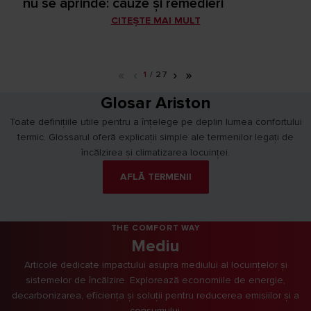
nu se aprinde: cauze și remedieri
CITEȘTE MAI MULT
«
‹
›
»
1
/
27
Glosar Ariston
Toate definițiile utile pentru a înțelege pe deplin lumea confortului
termic. Glossarul oferă explicații simple ale termenilor legați de
încălzirea și climatizarea locuinței.
AFLĂ TERMENII
THE COMFORT WAY
Mediu
Articole dedicate impactului asupra mediului al locuințelor și
sistemelor de încălzire. Explorează economiile de energie,
decarbonizarea, eficiența și soluții pentru reducerea emisiilor și a
consumului.