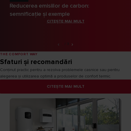
Reducerea emisiilor de carbon:
semnificație și exemple
CITEȘTE MAI MULT
‹
›
1
/
3
THE COMFORT WAY
Sfaturi și recomandări
Conținut practic pentru a rezolva problemele casnice sau pentru
alegerea și utilizarea optimă a produselor de confort termic.
CITEȘTE MAI MULT