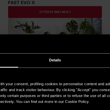
FAST EVO X
CITEȘTE MAI MULT
Details
LOCUINȚĂ
Cum să alegi dezumidificatorul potrivit
pentru casa ta
th your consent, profiling cookies to personalise content and ad
CITEȘTE MAI MULT
affic and track visitor behaviour. By clicking "Accept" you consen
nly certain purposes or third parties or to refuse the use of all 
ectively. You can find out more in our Cookie Policy.