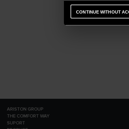
CONTINUE WITHOUT AC
ARISTON GROUP
Despre Noi
THE COMFORT WAY
Grupul
Locuință
SUPORT
Carieră
Noutăți