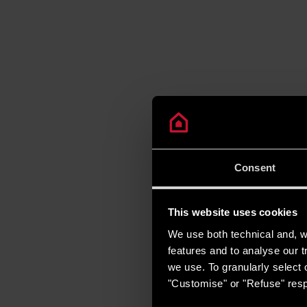
Consent
This website uses cookies
We use both technical and, wi
features and to analyse our tr
we use. To granularly select o
"Customise" or "Refuse" resp