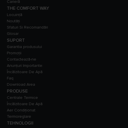
Carieră
THE COMFORT WAY
Locuință
Noutăți
Sfaturi Si Recomandări
Glosar
SUPORT
Garantia produsului
Promoții
Contactează-ne
Anunțuri Importante:
Încălzitoare De Apă
Faq
Download Area
PRODUSE
Centrale Termice
Încălzitoare De Apă
Aer Condiționat
Termoreglare
TEHNOLOGII