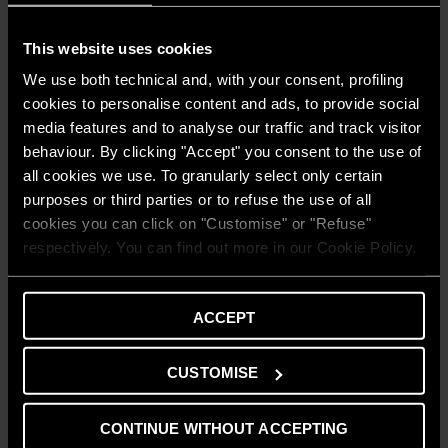
This website uses cookies
We use both technical and, with your consent, profiling
cookies to personalise content and ads, to provide social
media features and to analyse our traffic and track visitor
behaviour. By clicking "Accept" you consent to the use of
all cookies we use. To granularly select only certain
INSTALARE ȘI ÎNTREȚINERE
purposes or third parties or to refuse the use of all
Prima aprindere a centralei termice în
cookies you can click on "Customise" or "Refuse"
condensare: cum funcționează? | Ariston
respectively. You can find out more in our Cookie Policy.
CITEȘTE MAI MULT
ACCEPT
CUSTOMISE
CONTINUE WITHOUT ACCEPTING