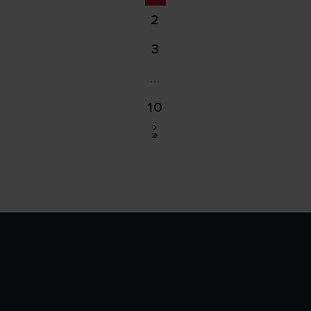
2
3
…
10
›
»