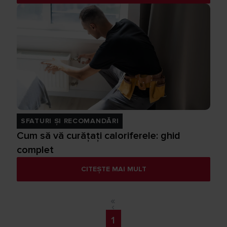
SFATURI ȘI RECOMANDĂRI
Cum să vă curățați caloriferele: ghid
complet
CITEȘTE MAI MULT
«
‹
1