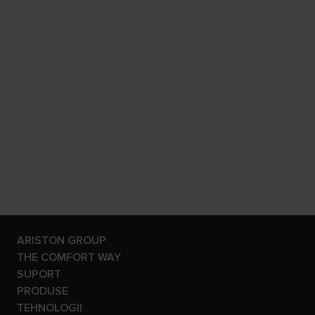
ARISTON GROUP
Despre Noi
THE COMFORT WAY
Grupul
Locuință
SUPORT
Carieră
Noutăți
Garantia produsului
PRODUSE
Sfaturi Si Recomandări
Promoții
Centrale Termice
TEHNOLOGII