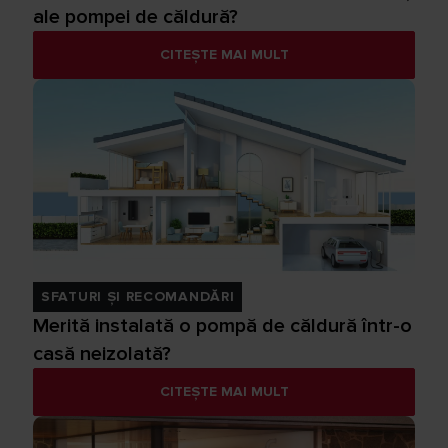
ale pompei de căldură?
CITEȘTE MAI MULT
SFATURI ȘI RECOMANDĂRI
Merită instalată o pompă de căldură într-o
casă neizolată?
CITEȘTE MAI MULT