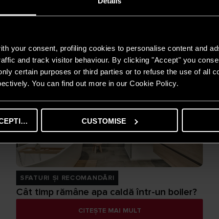
Details
SFATURI ȘI RECOMANDĂRI
Pot cumpăra în continuare o centrală fără
condensare?
th your consent, profiling cookies to personalise content and ad
CITEȘTE MAI MULT
affic and track visitor behaviour. By clicking "Accept" you consen
nly certain purposes or third parties or to refuse the use of all 
ectively. You can find out more in our Cookie Policy.
CEPTING
CUSTOMISE
SFATURI ȘI RECOMANDĂRI
Cât timp rămâne apa caldă într-un boiler?
CITEȘTE MAI MULT