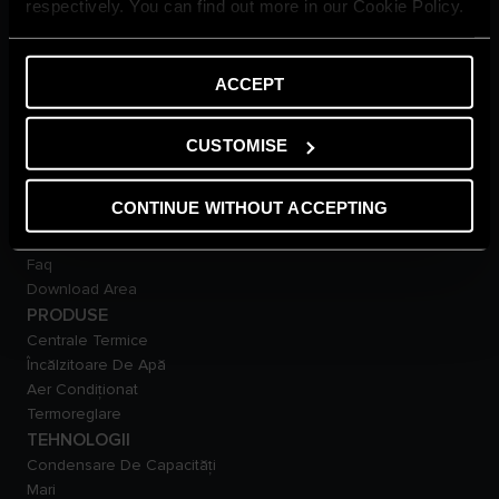
respectively. You can find out more in our Cookie Policy.
Locuință
Noutăți
Sfaturi Si Recomandări
ACCEPT
Glosar
SUPORT
Garantia produsului
CUSTOMISE
Promoții
Contactează-ne
CONTINUE WITHOUT ACCEPTING
Anunțuri Importante:
Încălzitoare De Apă
Faq
Download Area
PRODUSE
Centrale Termice
Încălzitoare De Apă
Aer Condiționat
Termoreglare
TEHNOLOGII
Condensare De Capacităţi
Mari