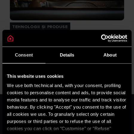
TEHNOLOGII ȘI PRODUSE
De ce să alegeți un încălzitor de apă cu
eficiență energetică ridicată?
Consent
Details
About
CITEȘTE MAI MULT
This website uses cookies
We use both technical and, with your consent, profiling
cookies to personalise content and ads, to provide social
media features and to analyse our traffic and track visitor
ARISTON GROUP
behaviour. By clicking "Accept" you consent to the use of
Despre Noi
all cookies we use. To granularly select only certain
Grupul
purposes or third parties or to refuse the use of all
Carieră
cookies you can click on "Customise" or "Refuse"
THE COMFORT WAY