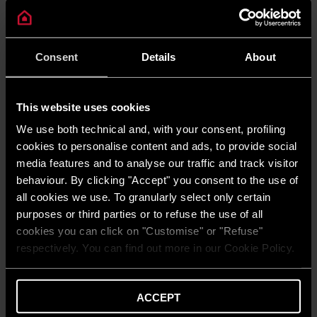
Consent
Details
About
This website uses cookies
We use both technical and, with your consent, profiling
MEDIU
cookies to personalise content and ads, to provide social
Energie verde vs energie durabilă: Care
media features and to analyse our traffic and track visitor
este diferența?
behaviour. By clicking "Accept" you consent to the use of
all cookies we use. To granularly select only certain
CITEȘTE MAI MULT
purposes or third parties or to refuse the use of all
cookies you can click on "Customise" or "Refuse"
respectively. You can find out more in our Cookie Policy.
ACCEPT