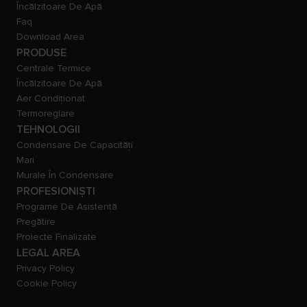
Încălzitoare De Apă
Faq
Download Area
PRODUSE
Centrale Termice
Încălzitoare De Apă
Aer Condiționat
Termoreglare
TEHNOLOGII
Condensare De Capacităţi
Mari
Murale În Condensare
PROFESIONIȘTI
Programe De Asistență
Pregătire
Proiecte Finalizate
LEGAL AREA
Privacy Policy
Cookie Policy