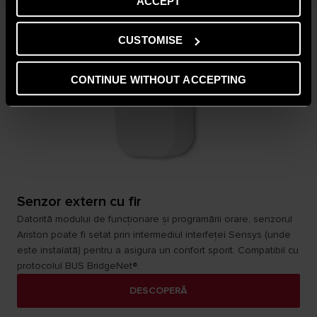
ACCEPT
CUSTOMISE
CONTINUE WITHOUT ACCEPTING
Senzor extern cu fir
Datorită modului de funcționare și programării orare, senzorul
Ariston poate fi setat prin intermediul interfeței Sensys (unde
este instalată) pentru a asigura un confort sporit. Compatibil cu
protocolul BUS BridgeNet®.
DESCOPERĂ