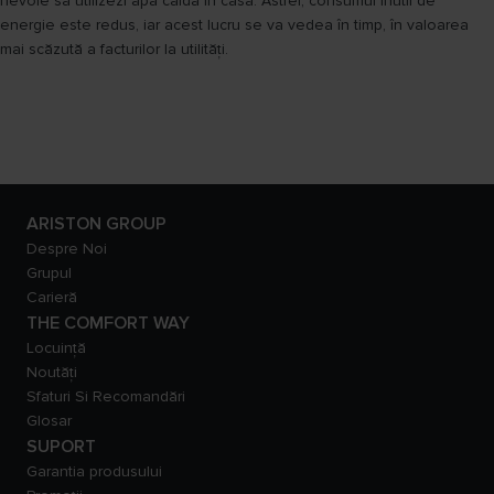
nevoie să utilizezi apa caldă în casă. Astfel, consumul inutil de
energie este redus, iar acest lucru se va vedea în timp, în valoarea
mai scăzută a facturilor la utilități.
ARISTON GROUP
Despre Noi
Grupul
Carieră
THE COMFORT WAY
Locuință
Noutăți
Sfaturi Si Recomandări
Glosar
SUPORT
Garantia produsului