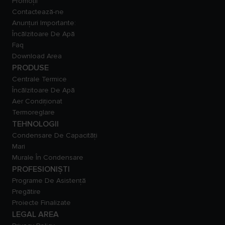
Promoții
Contactează-ne
Anunțuri Importante:
Încălzitoare De Apă
Faq
Download Area
PRODUSE
Centrale Termice
Încălzitoare De Apă
Aer Condiționat
Termoreglare
TEHNOLOGII
Condensare De Capacităţi
Mari
Murale În Condensare
PROFESIONIȘTI
Programe De Asistență
Pregătire
Proiecte Finalizate
LEGAL AREA