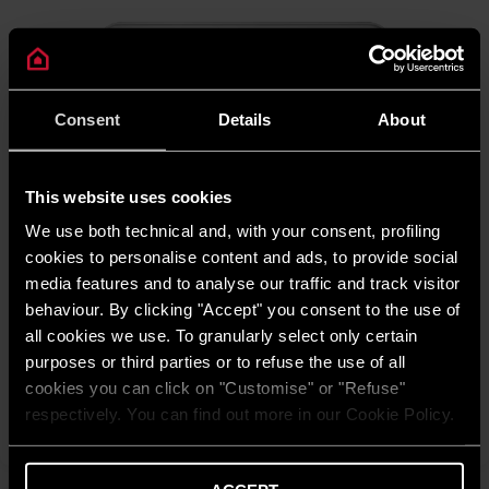
Consent
Details
About
This website uses cookies
We use both technical and, with your consent, profiling
cookies to personalise content and ads, to provide social
Sensys Net HD
media features and to analyse our traffic and track visitor
Termostatul Ariston Sensys Net HD este un cronotermostat
behaviour. By clicking "Accept" you consent to the use of
inteligent compatibil cu Ariston NET. Permite controlul complet
all cookies we use. To granularly select only certain
al sistemului prin aplicație, optimizând consumul și asigurând
purposes or third parties or to refuse the use of all
confort termic constant și eficiență ridicată.
cookies you can click on "Customise" or "Refuse"
DESCOPERĂ
respectively. You can find out more in our Cookie Policy.