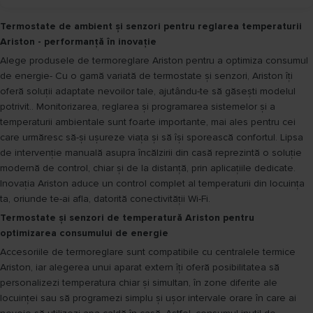
Termostate de ambient și senzori pentru reglarea temperaturii
Ariston - performanță în inovație
Alege produsele de termoreglare Ariston pentru a optimiza consumul
de energie- Cu o gamă variată de termostate și senzori, Ariston îți
oferă soluții adaptate nevoilor tale, ajutându-te să găsești modelul
potrivit.. Monitorizarea, reglarea și programarea sistemelor și a
temperaturii ambientale sunt foarte importante, mai ales pentru cei
care urmăresc să-și ușureze viața și să își sporească confortul. Lipsa
de intervenție manuală asupra încălzirii din casă reprezintă o soluție
modernă de control, chiar și de la distanță, prin aplicațiile dedicate.
Inovația Ariston aduce un control complet al temperaturii din locuința
ta, oriunde te-ai afla, datorită conectivității Wi-Fi.
Termostate și senzori de temperatură Ariston pentru
optimizarea consumului de energie
Accesoriile de termoreglare sunt compatibile cu centralele termice
Ariston, iar alegerea unui aparat extern îți oferă posibilitatea să
personalizezi temperatura chiar și simultan, în zone diferite ale
locuinței sau să programezi simplu și ușor intervale orare în care ai