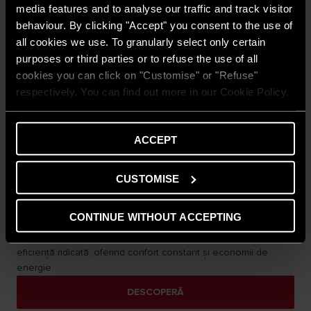
media features and to analyse our traffic and track visitor
behaviour. By clicking "Accept" you consent to the use of
all cookies we use. To granularly select only certain
purposes or third parties or to refuse the use of all
cookies you can click on "Customise" or "Refuse"
respectively. You can find out more in our Cookie Policy.
ACCEPT
CUSTOMISE
Nuos Evo A+
Pompa de căldură Ariston Nuos Evo A+ este un model
CONTINUE WITHOUT ACCEPTING
monobloc compact pentru apă caldă, ideal pentru spații
reduse. Ușor de instalat, utilizează energia aerului pentru
eficiență ridicată, oferind confort constant și economii de
energie.
DESCOPERĂ