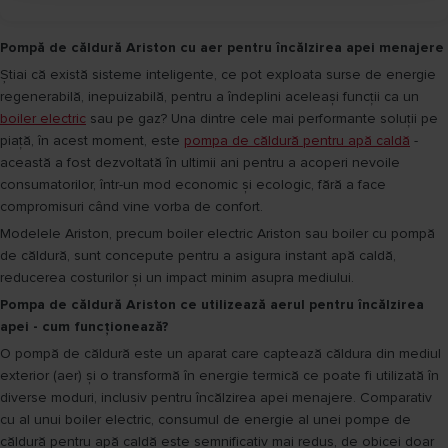
Pompă de căldură Ariston cu aer pentru încălzirea apei menajere
Știai că există sisteme inteligente, ce pot exploata surse de energie
regenerabilă, inepuizabilă, pentru a îndeplini aceleași funcții ca un
boiler electric
sau pe gaz? Una dintre cele mai performante soluții pe
piață, în acest moment, este
pompa de căldură pentru apă caldă
-
această a fost dezvoltată în ultimii ani pentru a acoperi nevoile
consumatorilor, într-un mod economic și ecologic, fără a face
compromisuri când vine vorba de confort.
Modelele Ariston, precum boiler electric Ariston sau boiler cu pompă
de căldură, sunt concepute pentru a asigura instant apă caldă,
reducerea costurilor și un impact minim asupra mediului.
Pompa de căldură Ariston ce utilizează aerul pentru încălzirea
apei - cum funcționează?
O pompă de căldură este un aparat care captează căldura din mediul
exterior (aer) și o transformă în energie termică ce poate fi utilizată în
diverse moduri, inclusiv pentru încălzirea apei menajere. Comparativ
cu al unui boiler electric, consumul de energie al unei pompe de
căldură pentru apă caldă este semnificativ mai redus, de obicei doar