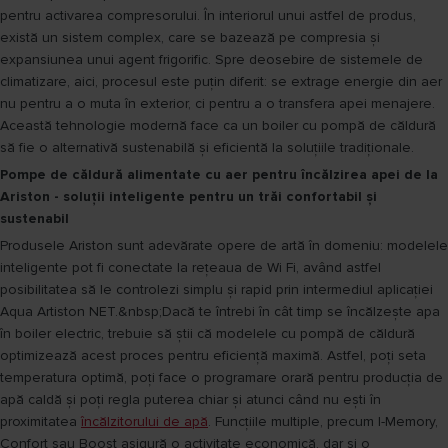
pentru activarea compresorului. În interiorul unui astfel de produs,
există un sistem complex, care se bazează pe compresia și
expansiunea unui agent frigorific. Spre deosebire de sistemele de
climatizare, aici, procesul este puțin diferit: se extrage energie din aer
nu pentru a o muta în exterior, ci pentru a o transfera apei menajere.
Această tehnologie modernă face ca un boiler cu pompă de căldură
să fie o alternativă sustenabilă și eficientă la soluțiile tradiționale.
Pompe de căldură alimentate cu aer pentru încălzirea apei de la
Ariston - soluții inteligente pentru un trăi confortabil și
sustenabil
Produsele Ariston sunt adevărate opere de artă în domeniu: modelele
inteligente pot fi conectate la rețeaua de Wi Fi, având astfel
posibilitatea să le controlezi simplu și rapid prin intermediul aplicației
Aqua Artiston NET.&nbsp;Dacă te întrebi în cât timp se încălzește apa
în boiler electric, trebuie să știi că modelele cu pompă de căldură
optimizează acest proces pentru eficiență maximă. Astfel, poți seta
temperatura optimă, poți face o programare orară pentru producția de
apă caldă și poți regla puterea chiar și atunci când nu ești în
proximitatea
încălzitorului de apă
. Funcțiile multiple, precum I-Memory,
Confort sau Boost asigură o activitate economică, dar și o