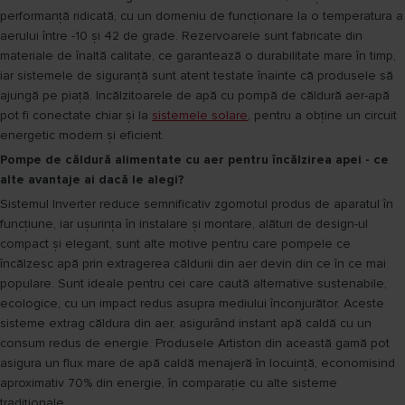
performanță ridicată, cu un domeniu de funcționare la o temperatura a
aerului între -10 și 42 de grade. Rezervoarele sunt fabricate din
materiale de înaltă calitate, ce garantează o durabilitate mare în timp,
iar sistemele de siguranță sunt atent testate înainte că produsele să
ajungă pe piață. Incălzitoarele de apă cu pompă de căldură aer-apă
pot fi conectate chiar și la
sistemele solare
, pentru a obține un circuit
energetic modern și eficient.
Pompe de căldură alimentate cu aer pentru încălzirea apei - ce
alte avantaje ai dacă le alegi?
Sistemul Inverter reduce semnificativ zgomotul produs de aparatul în
funcțiune, iar ușurința în instalare și montare, alături de design-ul
compact și elegant, sunt alte motive pentru care pompele ce
încălzesc apă prin extragerea căldurii din aer devin din ce în ce mai
populare. Sunt ideale pentru cei care caută alternative sustenabile,
ecologice, cu un impact redus asupra mediului înconjurător. Aceste
sisteme extrag căldura din aer, asigurând instant apă caldă cu un
consum redus de energie. Produsele Artiston din această gamă pot
asigura un flux mare de apă caldă menajeră în locuință, economisind
aproximativ 70% din energie, în comparație cu alte sisteme
tradiționale.