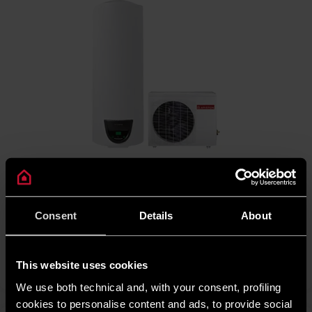
Nuos Split Inverter Wi-Fi WH
Pompa de căldură Ariston Nuos Split Inverter Wi‑Fi WH este o
soluție eficientă pentru apă caldă, cu montaj pe perete.
Consent
Details
About
Tehnologia inverter optimizează consumul, iar sistemul split
asigură performanță ridicată și funcționare stabilă.
DESCOPERĂ
This website uses cookies
We use both technical and, with your consent, profiling
cookies to personalise content and ads, to provide social