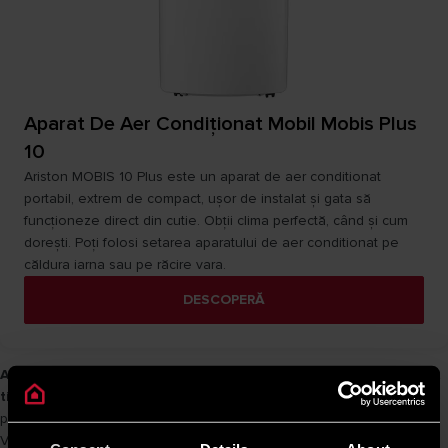
Aparat De Aer Condiţionat Mobil Mobis Plus
10
Ariston MOBIS 10 Plus este un aparat de aer conditionat
portabil, extrem de compact, ușor de instalat și gata să
funcționeze direct din cutie. Obţii clima perfectă, când și cum
dorești. Poți folosi setarea aparatului de aer conditionat pe
căldura iarna sau pe răcire vara.
DESCOPERĂ
Aparate de aer condiționat portabile Ariston - confort mobil, tot
timpul anului
Indiferent de sezon, aparatele de aer condiționat
portabile Ariston sunt soluția ideală pentru un climat interior optim.
Vara aduc răcoare rapidă, iar iarna oferă căldură eficientă. Designul