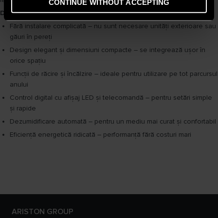
CONTINUE WITHOUT ACCEPTING
De ce să alegi un aparat de aer condiționat portabil Ariston?
Fără instalare complicată – nu sunt necesare unități exterioare sau
găuri în pereți
Design elegant și dimensiuni compacte – se integrează ușor în
orice spațiu
Funcții de răcire și încălzire – ideale pentru utilizare pe tot parcursul
anului
Control digital cu afișaj LED și telecomandă – pentru setări simple
și rapide
Dezumidificare automată – pentru un mediu mai curat și confortabil
Eficiență energetică ridicată – performanță fără costuri mari
ARISTON GROUP