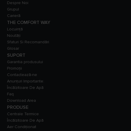
Despre Noi
Grupul
Carieră
THE COMFORT WAY
Locuință
Noutăți
Sfaturi Si Recomandări
Glosar
SUPORT
Garantia produsului
Promoții
Contactează-ne
Anunțuri Importante:
Încălzitoare De Apă
Faq
Download Area
PRODUSE
Centrale Termice
Încălzitoare De Apă
Aer Condiționat