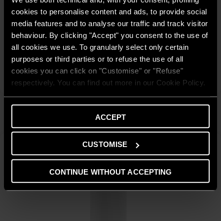
cookies to personalise content and ads, to provide social
media features and to analyse our traffic and track visitor
behaviour. By clicking "Accept" you consent to the use of
Genus Premium Evo HP 85-150
all cookies we use. To granularly select only certain
purposes or third parties or to refuse the use of all
DESCOPERĂ
cookies you can click on "Customise" or "Refuse"
respectively. You can find out more in our Cookie Policy.
Buffer pentru centrale Ariston
ACCEPT
AFLĂ MAI MULTE
CUSTOMISE
CONTINUE WITHOUT ACCEPTING