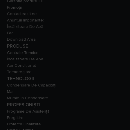
Garantia produsului
Promoții
Contactează-ne
Anunțuri Importante:
Încălzitoare De Apă
Faq
Download Area
PRODUSE
Centrale Termice
Încălzitoare De Apă
Aer Condiționat
Termoreglare
TEHNOLOGII
Condensare De Capacităţi
Mari
Murale În Condensare
PROFESIONIȘTI
Programe De Asistență
Pregătire
Proiecte Finalizate