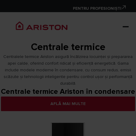
PENTRU PROFESIONIȘTI
Centrale termice
Centralele termice Ariston asigură încălzirea locuinței și prepararea
apei calde, oferind confort ridicat și eficiență energetică. Gama
include modele moderne în condensare, cu consum redus, emisii
scăzute și tehnologii inteligente pentru control ușor și performanță
durabilă.
Centrale termice Ariston în condensare
AFLĂ MAI MULTE