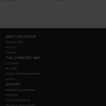
ARISTON GROUP
Despre Noi
Grupul
Carieră
THE COMFORT WAY
Locuință
Noutăți
Sfaturi Si Recomandări
Glosar
SUPORT
Garantia produsului
Promoții
Contactează-ne
Anunțuri Importante: