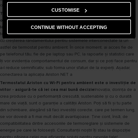
orice moment al zilei.
CUSTOMISE
Termostatele Ariston cu Wi-Fi - consultantul tău personal în
optimizarea consumului și performanței sistemelor din
locuință
Poate cea mai importantă caracteristică a produselor de
CONTINUE WITHOUT ACCEPTING
termoreglare de la Ariston nu are legătură doar cu monitorizarea, ci și
cu creșterea randamentului pentru sistemele interconectate la un
astfel de termostat pentru ambient. În orice moment, ai acces fie de
pe telefonul tău, fie de pe laptop sau PC, la rapoarte și statistici care
îți vor evidenția comportamentul de consum, dar și ce poți face pentru
a-l reduce semnificativ, sub forma unor sfaturi de la experți. Așadar,
conectarea la aplicația Ariston NET a
Termostatul Ariston cu Wi-Fi pentru ambient este o investiție de
viitor - asigură-te că iei cea mai bună decizie
Inovația, dorința de a
crea produse cu o performanță crescută, sustenabile și cu o durată
mare de viață, sunt o garanție a calității Ariston. Poți să fii și tu parte
din schimbare, alegând să faci investiții corecte, care pe termen lung,
se vor dovedi a fi mai mult decât avantajoase. Ține cont, însă, de
compatibilitatea dintre accesoriile de termoreglare și sistemele de
energie pe care le folosești. Consultanții noștri îți stau la dispoziție
pentru găsirea celei mai eficiente soluții pentru nevoile tale!