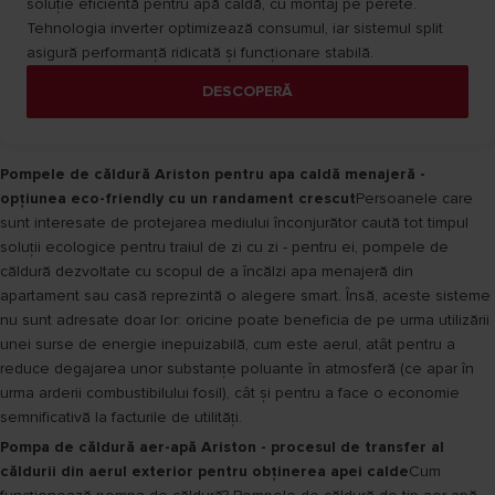
soluție eficientă pentru apă caldă, cu montaj pe perete.
Tehnologia inverter optimizează consumul, iar sistemul split
asigură performanță ridicată și funcționare stabilă.
DESCOPERĂ
Pompele de căldură Ariston pentru apa caldă menajeră -
opțiunea eco-friendly cu un randament crescut
Persoanele care
sunt interesate de protejarea mediului înconjurător caută tot timpul
soluții ecologice pentru traiul de zi cu zi - pentru ei, pompele de
căldură dezvoltate cu scopul de a încălzi apa menajeră din
apartament sau casă reprezintă o alegere smart. Însă, aceste sisteme
nu sunt adresate doar lor: oricine poate beneficia de pe urma utilizării
unei surse de energie inepuizabilă, cum este aerul, atât pentru a
reduce degajarea unor substanțe poluante în atmosferă (ce apar în
urma arderii combustibilului fosil), cât și pentru a face o economie
semnificativă la facturile de utilități.
Pompa de căldură aer-apă Ariston - procesul de transfer al
căldurii din aerul exterior pentru obținerea apei calde
Cum