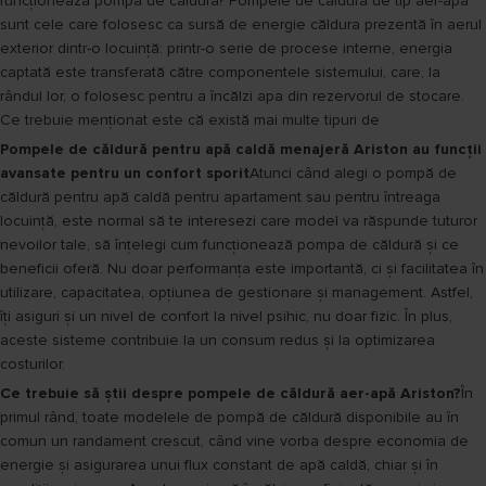
funcționează pompa de căldură? Pompele de căldură de tip aer-apă
sunt cele care folosesc ca sursă de energie căldura prezentă în aerul
exterior dintr-o locuință: printr-o serie de procese interne, energia
captată este transferată către componentele sistemului, care, la
rândul lor, o folosesc pentru a încălzi apa din rezervorul de stocare.
Ce trebuie menționat este că există mai multe tipuri de
Pompele de căldură pentru apă caldă menajeră Ariston au funcții
avansate pentru un confort sporit
Atunci când alegi o pompă de
căldură pentru apă caldă pentru apartament sau pentru întreaga
locuință, este normal să te interesezi care model va răspunde tuturor
nevoilor tale, să înțelegi cum funcționează pompa de căldură și ce
beneficii oferă. Nu doar performanța este importantă, ci și facilitatea în
utilizare, capacitatea, opțiunea de gestionare și management. Astfel,
îți asiguri și un nivel de confort la nivel psihic, nu doar fizic. În plus,
aceste sisteme contribuie la un consum redus și la optimizarea
costurilor.
Ce trebuie să știi despre pompele de căldură aer-apă Ariston?
În
primul rând, toate modelele de pompă de căldură disponibile au în
comun un randament crescut, când vine vorba despre economia de
energie și asigurarea unui flux constant de apă caldă, chiar și în