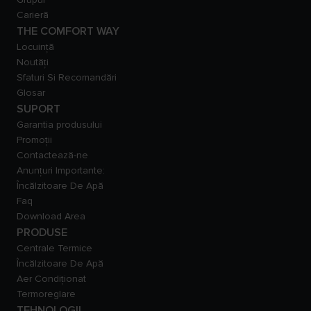
Carieră
THE COMFORT WAY
Locuință
Noutăți
Sfaturi Si Recomandări
Glosar
SUPORT
Garantia produsului
Promoții
Contactează-ne
Anunțuri Importante:
Încălzitoare De Apă
Faq
Download Area
PRODUSE
Centrale Termice
Încălzitoare De Apă
Aer Condiționat
Termoreglare
TEHNOLOGII