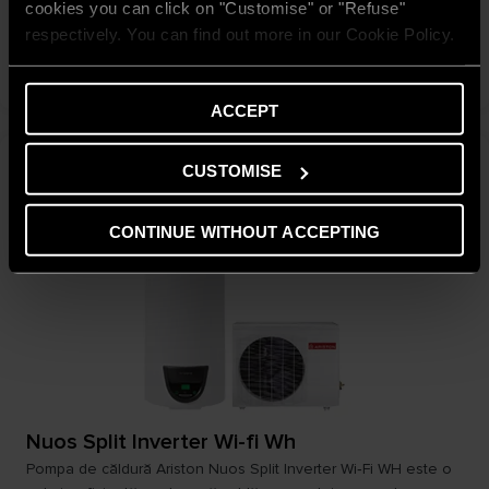
cookies you can click on "Customise" or "Refuse"
inteligentă.
respectively. You can find out more in our Cookie Policy.
DESCOPERĂ
ACCEPT
CUSTOMISE
CONTINUE WITHOUT ACCEPTING
Nuos Split Inverter Wi-fi Wh
Pompa de căldură Ariston Nuos Split Inverter Wi‑Fi WH este o