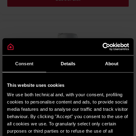
Consent
Details
About
This website uses cookies
We use both technical and, with your consent, profiling
cookies to personalise content and ads, to provide social
Nuos Plus Wi-fi
media features and to analyse our traffic and track visitor
Ariston Nuos Plus Wi‑Fi este o pompă de căldură monobloc
behaviour. By clicking "Accept" you consent to the use of
pentru apă caldă, ideală pentru apartamente. Utilizează
all cookies we use. To granularly select only certain
energia aerului pentru eficiență ridicată și consum redus,
purposes or third parties or to refuse the use of all
oferind confort optim și control facil prin conectivitate