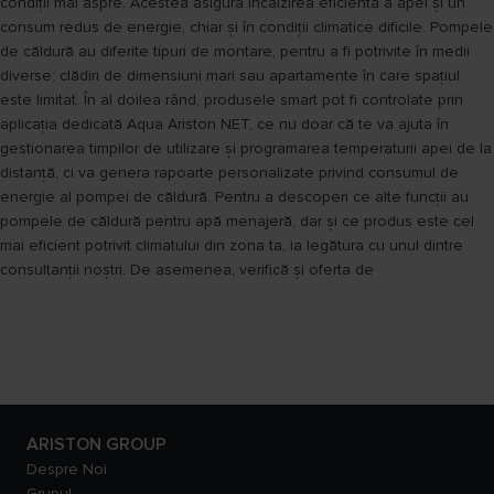
condiții mai aspre. Acestea asigură încălzirea eficientă a apei și un
consum redus de energie, chiar și în condiții climatice dificile. Pompele
de căldură au diferite tipuri de montare, pentru a fi potrivite în medii
diverse: clădiri de dimensiuni mari sau apartamente în care spațiul
este limitat. În al doilea rând, produsele smart pot fi controlate prin
aplicația dedicată Aqua Ariston NET, ce nu doar că te va ajuta în
gestionarea timpilor de utilizare și programarea temperaturii apei de la
distanță, ci va genera rapoarte personalizate privind consumul de
energie al pompei de căldură. Pentru a descoperi ce alte funcții au
pompele de căldură pentru apă menajeră, dar și ce produs este cel
mai eficient potrivit climatului din zona ta, ia legătura cu unul dintre
consultanții noștri. De asemenea, verifică și oferta de
ARISTON GROUP
Despre Noi
Grupul