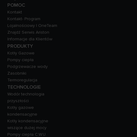
POMOC
Kontakt
Kontakt- Program
Lojalnościowy | OneTeam
Znajdź Serwis Ariston
Informacje dla Klientów
PRODUKTY
Kotły Gazowe
Pompy ciepła
Podgrzewacze wody
Zasobniki
Termoregulacja
TECHNOLOGIE
Wodór technologia
przyszłości
Kotły gazowe
kondensacyjne
Kotły kondensacyjne
wiszące dużej mocy
Pompy ciepła C.W.U.