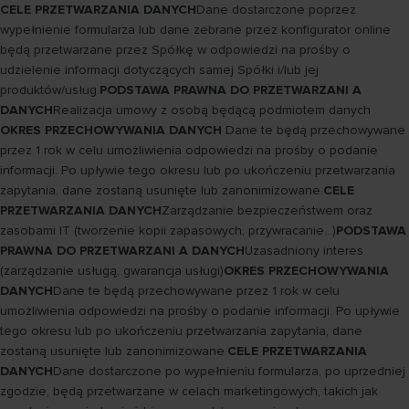
CELE PRZETWARZANIA DANYCH
Dane dostarczone poprzez
wypełnienie formularza lub dane zebrane przez konfigurator online
będą przetwarzane przez Spółkę w odpowiedzi na prośby o
udzielenie informacji dotyczących samej Spółki i/lub jej
produktów/usług.
PODSTAWA PRAWNA DO PRZETWARZANI A
DANYCH
Realizacja umowy z osobą będącą podmiotem danych
OKRES PRZECHOWYWANIA DANYCH
Dane te będą przechowywane
przez 1 rok w celu umożliwienia odpowiedzi na prośby o podanie
informacji. Po upływie tego okresu lub po ukończeniu przetwarzania
zapytania, dane zostaną usunięte lub zanonimizowane.
CELE
PRZETWARZANIA DANYCH
Zarządzanie bezpieczeństwem oraz
zasobami IT (tworzenie kopii zapasowych, przywracanie...)
PODSTAWA
PRAWNA DO PRZETWARZANI A DANYCH
Uzasadniony interes
(zarządzanie usługą, gwarancja usługi)
OKRES PRZECHOWYWANIA
DANYCH
Dane te będą przechowywane przez 1 rok w celu
umożliwienia odpowiedzi na prośby o podanie informacji. Po upływie
tego okresu lub po ukończeniu przetwarzania zapytania, dane
zostaną usunięte lub zanonimizowane.
CELE PRZETWARZANIA
DANYCH
Dane dostarczone po wypełnieniu formularza, po uprzedniej
zgodzie, będą przetwarzane w celach marketingowych, takich jak