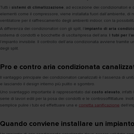
Tutti i
sistemi di climatizzazione
, ad eccezione dei condizionatori e d
elementi come il compressore, viene installata fuori dall’ambiente, di
ventilatore per il raffrescamento degli ambienti indoor, con la possibilit
A differenza dei condizionatori con gli split, l’
impianto di aria condizi
sistema di condotti e bocchette di uscita/ripresa dell’aria.
I tubi per l
l’impianto invisibile. Il controllo dell’aria condizionata avviene trami
degli split.
Pro e contro aria condizionata canalizza
Il vantaggio principale dei condizionatori canalizzati è l’assenza di un
e lasciando il design interno più pulito e sgombro.
Uno svantaggio importante è rappresentato dal
costo elevato
, infat
serie di lavori edili per la posa dei condotti e le controsoffittature. I
semplice pulire i tubi ed effettuare una e
corretta sanificazione
dell’im
Quando conviene installare un impianto 