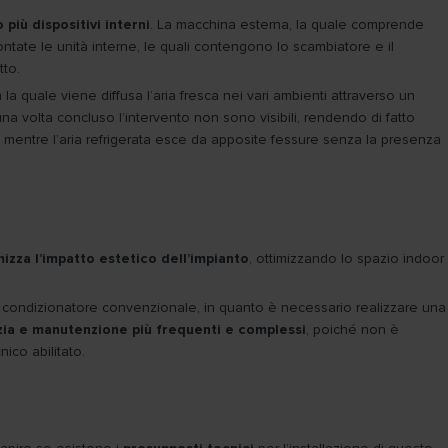
 più dispositivi interni
. La macchina esterna, la quale comprende
ntate le unità interne, le quali contengono lo scambiatore e il
tto.
n la quale viene diffusa l’aria fresca nei vari ambienti attraverso un
una volta concluso l’intervento non sono visibili, rendendo di fatto
ea, mentre l’aria refrigerata esce da apposite fessure senza la presenza
izza l’impatto estetico dell’impianto
, ottimizzando lo spazio indoor
 un condizionatore convenzionale, in quanto è necessario realizzare una
izia e manutenzione più frequenti e complessi
, poiché non è
ico abilitato.