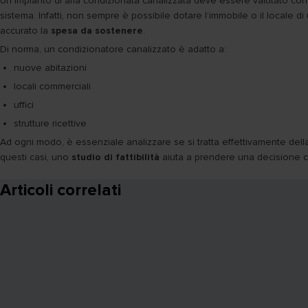
Un impianto di aria condizionata canalizzata deve essere valutato con 
sistema. Infatti, non sempre è possibile dotare l’immobile o il locale di
accurato la
spesa da sostenere
.
Di norma, un condizionatore canalizzato è adatto a:
nuove abitazioni
locali commerciali
uffici
strutture ricettive
Ad ogni modo, è essenziale analizzare se si tratta effettivamente della
questi casi, uno
studio di fattibilità
aiuta a prendere una decisione con
Articoli correlati