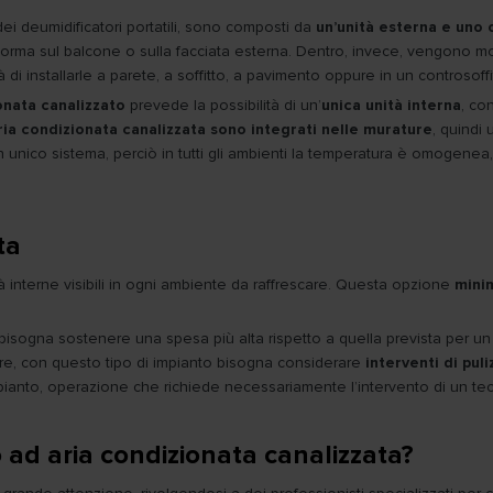
ei deumidificatori portatili, sono composti da
un’unità esterna e uno o
 norma sul balcone o sulla facciata esterna. Dentro, invece, vengono mo
à di installarle a parete, a soffitto, a pavimento oppure in un controsoffi
onata canalizzato
prevede la possibilità di un’
unica unità interna
, co
’aria condizionata canalizzata sono integrati nelle murature
, quindi 
te un unico sistema, perciò in tutti gli ambienti la temperatura è omogen
ta
ità interne visibili in ogni ambiente da raffrescare. Questa opzione
minim
ti bisogna sostenere una spesa più alta rispetto a quella prevista per
noltre, con questo tipo di impianto bisogna considerare
interventi di pul
pianto, operazione che richiede necessariamente l’intervento di un tecn
ad aria condizionata canalizzata?