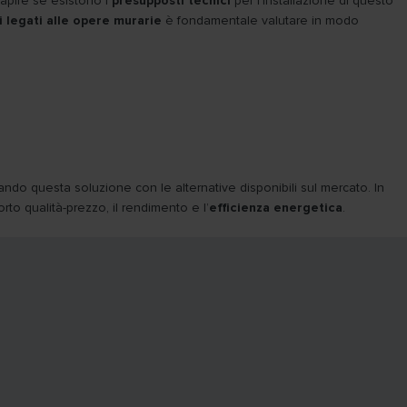
capire se esistono i
presupposti tecnici
per l’installazione di questo
i legati alle opere murarie
è fondamentale valutare in modo
ando questa soluzione con le alternative disponibili sul mercato. In
to qualità-prezzo, il rendimento e l’
efficienza energetica
.