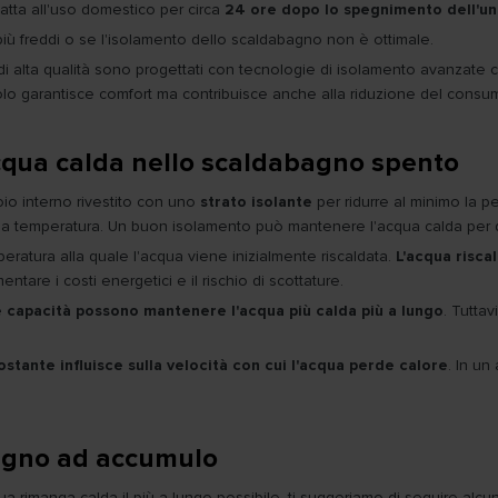
atta all'uso domestico per circa
24 ore dopo lo spegnimento dell'un
iù freddi o se l'isolamento dello scaldabagno non è ottimale.
di alta qualità sono progettati con tecnologie di isolamento avanzat
solo garantisce comfort ma contribuisce anche alla riduzione del consu
acqua calda nello scaldabagno spento
oio interno rivestito con uno
strato isolante
per ridurre al minimo la pe
 sua temperatura. Un buon isolamento può mantenere l'acqua calda per 
eratura alla quale l'acqua viene inizialmente riscaldata.
L'acqua risca
tare i costi energetici e il rischio di scottature.
 capacità possono mantenere l'acqua più calda più a lungo
. Tutta
stante influisce sulla velocità con cui l'acqua perde calore
. In un
bagno ad accumulo
a rimanga calda il più a lungo possibile, ti suggeriamo di seguire alcun