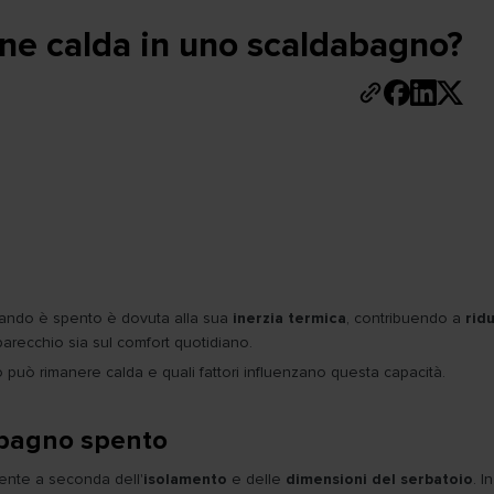
ne calda in uno scaldabagno?
ando è spento è dovuta alla sua
inerzia termica
, contribuendo a
rid
pparecchio sia sul comfort quotidiano.
uò rimanere calda e quali fattori influenzano questa capacità.
abagno spento
mente a seconda dell'
isolamento
e delle
dimensioni del serbatoio
. I