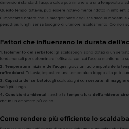
dimensioni standard, l'acqua calda può rimanere a una temperatura ad
Questo tempo, tuttavia, può essere notevolmente ridotto in ambienti p
È importante notare che la maggior parte degli scaldacqua moderni e 
periodi più lunghi senza bisogno di ulteriore riscaldamento. Ciò non 
Fattori che influenzano la durata dell'
1. Isolamento del serbatoio:
gli scaldabagni sono dotati di un serbat
fondamentali per determinare l'efficacia con cui l'acqua mantiene la
2. Temperatura iniziale dell'acqua:
gioca un ruolo importante la temp
raffreddarsi
. Tuttavia, impostare una temperatura troppo alta può aumen
3. Capacità del serbatoio:
gli scaldabagni con
serbatoi di maggiore
sarà più lungo.
4. Condizioni ambientali:
anche
la temperatura dell'ambiente circo
che in un ambiente più caldo.
Come rendere più efficiente lo scalda
Per massimizzare l'efficienza di uno scaldabagno e garantire che l'acqu