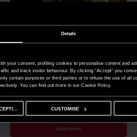
Details
th your consent, profiling cookies to personalise content and ad
affic and track visitor behaviour. By clicking "Accept" you consen
nly certain purposes or third parties or to refuse the use of all 
ectively. You can find out more in our Cookie Policy.
GUIDA AL RISPARMIO
CEPTING
CUSTOMISE
Quanto consuma un condizionatore?
LEGGI DI PIÙ