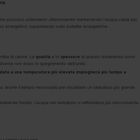
ità
.
e che possono estenderlo ulteriormente mantenendo l'acqua calda per
mo energetico, risparmiando sulle bollette energetiche.
rdita di calore. La
qualità
e lo
spessore
di questo isolamento sono
diverse ore dopo lo spegnimento dell'unità.
ldata a una temperatura più elevata impiegherà più tempo a
via, anche il tempo necessario per riscaldare un serbatoio più grande
 ambiente freddo, l'acqua nel serbatoio si raffredderà più velocemente
i semplici passaggi: