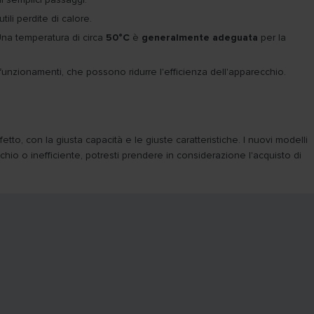
tili perdite di calore.
Una temperatura di circa
50°C
è
generalmente adeguata
per la
funzionamenti, che possono ridurre l'efficienza dell'apparecchio.
tto, con la giusta capacità e le giuste caratteristiche. I nuovi modelli
chio o inefficiente, potresti prendere in considerazione l'acquisto di