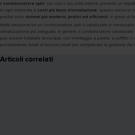
Il
condizionatore split
, con una o più unità interne, prevede un impat
in ogni ambiente e
costi più bassi d’installazione
, spesso senza la ne
poiché sono
sistemi più moderni, pratici ed efficienti
, in grado di f
Nella decisione tra un condizionatore split o canalizzato è necessari
climatizzazione più adeguata. In genere, il condizionatore canalizzato è
può essere installata dovunque, con montaggio a parete, a soffitto o
possibilmente dotati di funzioni smart per semplificare la gestione del
Articoli correlati