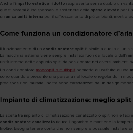
Anche l’
impatto estetico ridotto
rappresenta senza dubbio un vantagg
questi sistemi è indispensabile sostenere delle
spese elevate
per l’i
un’
unica unità interna
per il raffrescamento di più ambienti, mentre e
Come funziona un condizionatore d’aria 
Il funzionamento di un
condizionatore split
è simile a quello di un si
La macchina esterna viene sempre installata fuori dal locale o dall’i
unità interne dette appunto split, da posizionare nei diversi ambienti per
Un condizionatore
monosplit o multisplit
permette di usufruire di una
m
sono quando è presente una persona nel locale e regolando in modo spec
predisposizioni murarie, inoltre sono caratterizzati da un design mode
Impianto di climatizzazione: meglio split
La scelta tra impianto di climatizzazione canalizzato o split non è fac
condizionatore canalizzato
riduce l’ingombro e mantiene la temperatu
Inoltre, bisogna tenere conto che non sempre è possibile installare u