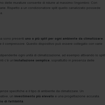
rno delle murature consente di ridurre al massimo l’ingombro. Con
cessarie. Rispetto a un condizionatore split quello canalizzato possiede
a.
rna sono presenti
uno o più split per ogni ambiente da climatizzare
.
me il compressore. Questo dispositivo può essere collegato con varie
ndipendente ogni unità di climatizzazione, ad esempio attivando lo split
ti c’è un’
installazione semplice
, soprattutto in presenza delle
enze specifiche e il tipo di ambiente da climatizzare. Un
native, un
investimento più elevato
e una progettazione accurata.
io di fattibilità
.