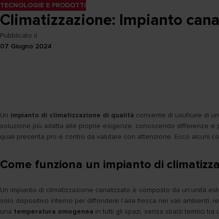
TECNOLOGIE E PRODOTTI
Climatizzazione: Impianto canal
Pubblicato il
07 Giugno 2024
Un
impianto di climatizzazione di qualità
consente di usufruire di un
soluzione più adatta alle proprie esigenze, conoscendo differenze e pecu
quali presenta pro e contro da valutare con attenzione. Ecco alcuni cons
Come funziona un impianto di climatizza
Un impianto di climatizzazione canalizzato è composto da un’unità este
solo dispositivo interno per diffondere l’aria fresca nei vari ambienti,
una
temperatura omogenea
in tutti gli spazi, senza sbalzi termici tra