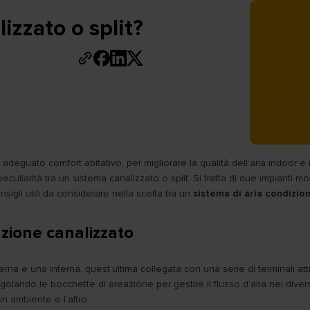
izzato o split?
 adeguato comfort abitativo, per migliorare la qualità dell’aria indoor 
liarità tra un sistema canalizzato o split. Si tratta di due impianti mol
igli utili da considerare nella scelta tra un
sistema di aria condizion
zione canalizzato
rna e una interna, quest’ultima collegata con una serie di terminali at
 regolando le bocchette di areazione per gestire il flusso d’aria nei di
 un ambiente e l’altro.