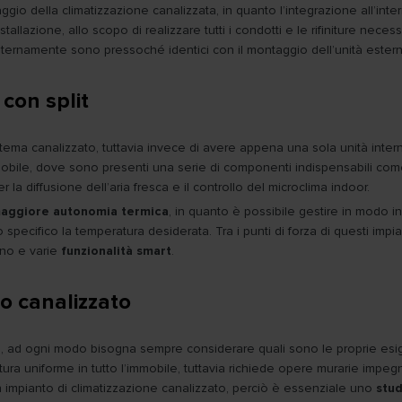
io della climatizzazione canalizzata, in quanto l’integrazione all’inte
nstallazione, allo scopo di realizzare tutti i condotti e le rifiniture ne
sternamente sono pressoché identici con il montaggio dell’unità estern
con split
stema canalizzato, tuttavia invece di avere appena una sola unità inte
mmobile, dove sono presenti una serie di componenti indispensabili co
 la diffusione dell’aria fresca e il controllo del microclima indoor.
aggiore autonomia termica
, in quanto è possibile gestire in modo i
ifico la temperatura desiderata. Tra i punti di forza di questi impian
rno e varie
funzionalità smart
.
 o canalizzato
ile, ad ogni modo bisogna sempre considerare quali sono le proprie esig
ra uniforme in tutto l’immobile, tuttavia richiede opere murarie impeg
n impianto di climatizzazione canalizzato, perciò è essenziale uno
stud