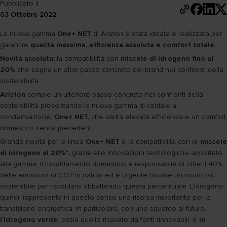
Pubblicato il
03 Ottobre 2022
La nuova gamma
One+ NET
di Ariston è stata ideata e realizzata per
garantire
qualità massima, efficienza assoluta e comfort totale
.
Novità assoluta:
la compatibilità con
miscele di idrogeno fino al
20%
che segna un altro passo concreto del brand nei confronti della
sostenibilità.
Ariston
compie un ulteriore passo concreto nei confronti della
sostenibilità presentando la nuova gamma di caldaie a
condensazione,
One+ NET,
che vanta elevata efficienza e un comfort
domestico senza precedenti.
Grande novità per la linea
One+ NET
è la compatibilità con le
miscele
di idrogeno al 20%*,
grazie alle innovazioni tecnologiche apportate
alla gamma. Il riscaldamento domestico è responsabile di oltre il 40%
delle emissioni di CO2 in natura ed è urgente trovare un modo più
sostenibile per riscaldarsi abbattendo questa percentuale. L’idrogeno,
quindi, rappresenta in questo senso una risorsa importante per la
transizione energetica: in particolare, con uno sguardo al futuro,
l’idrogeno verde
, ossia quello ricavato da fonti rinnovabili, è
in