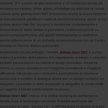
schermo TFT a colori ad alta risoluzione e un’interfaccia utente più
moderna ed intuitiva. Infine, grazie all’intelligenza artificiale le nuove
caldaie della gamma One+ NET presentano anche la nuova funzione
di manutenzione predittiva. I centri di assistenza tecnica, grazie al loro
portale Ariston Net Pro, riescono a monitorare costantemente il
funzionamento delle caldaie e prevedere i malfunzionamenti su
alcuni componenti prima che questi effettivamente si verifichino,
previa sottoscrizione di un contratto di manutenzione con un Centro
Assistenza Tecnica Ariston autorizzato.
Analizzando più nel dettaglio i modelli,
Alteas One+ NET
è senza
dubbio il prodotto della gamma che rappresenta al meglio il connubio
perfetto tra prestazioni eccellenti e design innovativo. Presenta
anche un nuovo circolatore con maggiore prevalenza e maggiore
efficienza, riducendo così i consumi e permettendo di ridurne la
rumorosità. Il modello si distingue anche per un design moderno ed
elegante: il pannello in vetro temperato e antigraffio lo rende infatti
un oggetto d’arredo esteticamente esclusivo.
Genus One+ NET
, invece, è la sintesi moderna tra performance,
facilità d’uso e tecnologia connessa. È dotata anch’essa del
termostato di serie - Sensys HD - e Wifi integrato in caldaia, in grado