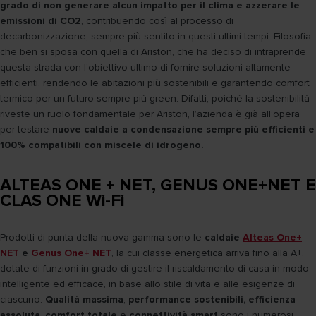
grado di non generare alcun impatto per il clima e azzerare le
emissioni di CO2
, contribuendo così al processo di
decarbonizzazione, sempre più sentito in questi ultimi tempi. Filosofia
che ben si sposa con quella di Ariston, che ha deciso di intraprende
questa strada con l’obiettivo ultimo di fornire soluzioni altamente
efficienti, rendendo le abitazioni più sostenibili e garantendo comfort
termico per un futuro sempre più green. Difatti, poiché la sostenibilità
riveste un ruolo fondamentale per Ariston, l’azienda è già all’opera
per testare
nuove caldaie a condensazione sempre più efficienti e
100% compatibili con miscele di idrogeno.
ALTEAS ONE + NET, GENUS ONE+NET E
CLAS ONE Wi-Fi
Prodotti di punta della nuova gamma sono le
caldaie
Alteas One+
NET
e
Genus One+ NET
, la cui classe energetica arriva fino alla A+,
dotate di funzioni in grado di gestire il riscaldamento di casa in modo
intelligente ed efficace, in base allo stile di vita e alle esigenze di
ciascuno.
Qualità massima
,
performance sostenibili, efficienza
assoluta
,
comfort totale
e
connettività smart
sono i numerosi