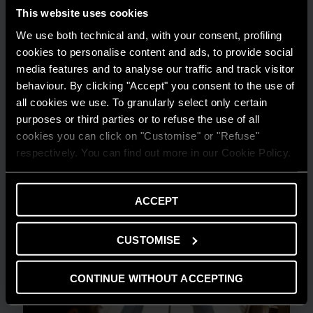
This website uses cookies
We use both technical and, with your consent, profiling
cookies to personalise content and ads, to provide social
media features and to analyse our traffic and track visitor
behaviour. By clicking "Accept" you consent to the use of
all cookies we use. To granularly select only certain
purposes or third parties or to refuse the use of all
cookies you can click on "Customise" or "Refuse"
AMBIENTE
respectively. You can find out more in our Cookie Policy.
Risparmio energetico: trasforma la tua
casa in un modello di efficienza
ACCEPT
LEGGI DI PIÙ
CUSTOMISE
CONTINUE WITHOUT ACCEPTING