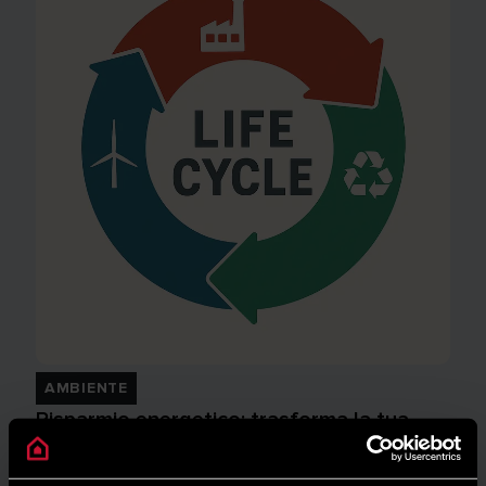
AMBIENTE
Risparmio energetico: trasforma la tua
casa in un modello di efficienza