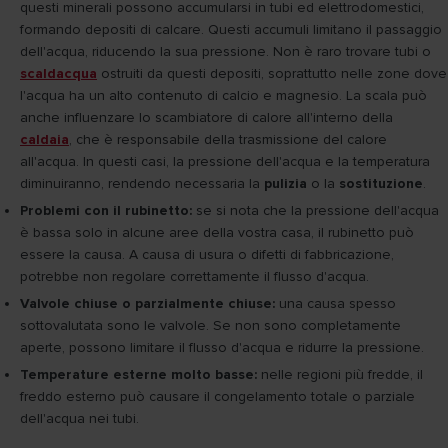
questi minerali possono accumularsi in tubi ed elettrodomestici,
formando depositi di calcare. Questi accumuli limitano il passaggio
dell'acqua, riducendo la sua pressione. Non è raro trovare tubi o
scaldacqua
ostruiti da questi depositi, soprattutto nelle zone dove
l'acqua ha un alto contenuto di calcio e magnesio. La scala può
anche influenzare lo scambiatore di calore all'interno della
caldaia
, che è responsabile della trasmissione del calore
all'acqua. In questi casi, la pressione dell'acqua e la temperatura
diminuiranno, rendendo necessaria la
pulizia
o la
sostituzione
.
Problemi con il rubinetto:
se si nota che la pressione dell'acqua
è bassa solo in alcune aree della vostra casa, il rubinetto può
essere la causa. A causa di usura o difetti di fabbricazione,
potrebbe non regolare correttamente il flusso d'acqua.
Valvole chiuse o parzialmente chiuse:
una causa spesso
sottovalutata sono le valvole. Se non sono completamente
aperte, possono limitare il flusso d'acqua e ridurre la pressione.
Temperature esterne molto basse:
nelle regioni più fredde, il
freddo esterno può causare il congelamento totale o parziale
dell'acqua nei tubi.