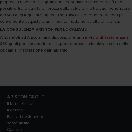
proposti attraverso le app Ariston. Proponiamo il rapporto più alto
possibile tra la qualità e i prezzi delle caldaie, inoltre puoi beneficiare
dei vantaggi legati alle agevolazioni fiscali, per rendere ancora più
conveniente acquistare un impianto moderno ad alta efficienza.
LA CONSULENZA ARISTON PER LE CALDAIE
Affidandoti ad Ariston hai a disposizione un
servizio di assistenza
a
360 gradi per ricevere tutto il supporto necessario, dalla scelta della
caldaia all’installazione dell’impianto.
ARISTON GROUP
Il brand Ariston
Il gruppo
Fatti ed evidenze di
sostenibilità
Carriere