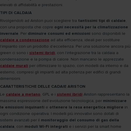
elevati di affidabilità e prestazioni.
TIPI DI CALDAIA
Rivolgendoti ad Ariston puoi scegliere tra
tantissimi tipi di caldaie
,
con una proposta che copre
ogni necessità per la climatizzazione
invernale
. Per
diminuire consumi ed emissioni
sono disponibili le
caldaie a condensazione
ad alta efficienza, ideali per sostituire
l’impianto con un prodotto d’eccellenza. Per una soluzione ancora più
green ci sono i
sistemi ibridi
, con l’integrazione tra la caldaia a
condensazione e la pompa di calore. Non mancano le apprezzate
caldaie murali
per ottimizzare lo spazio, con modelli da interno e da
esterno, compresi gli impianti ad alta potenza per edifici di grandi
dimensioni.
CARATTERISTICHE DELLE CADAIE ARISTON
Le
caldaie a metano
, GPL e i
sistemi ibridi
Ariston rappresentano la
massima espressione dell’evoluzione tecnologica, per
minimizzare
le emissioni inquinanti
e
ottenere la resa energetica migliore
in
ogni condizione operativa. I modelli più innovativi sono dotati di
sistemi avanzati per il
monitoraggio del consumo di gas della
caldaia
, con
moduli Wi-Fi integrati
e i servizi per la smart home