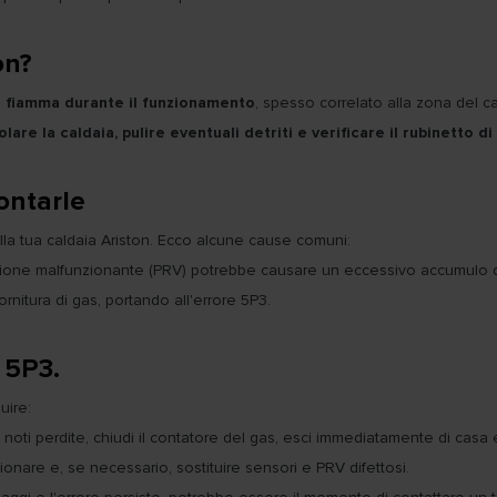
on?
a fiamma durante il funzionamento
, spesso correlato alla zona del c
lare la caldaia, pulire eventuali detriti e verificare il rubinetto d
ontarle
ulla tua caldaia Ariston. Ecco alcune cause comuni:
sione malfunzionante (PRV) potrebbe causare un eccessivo accumulo di
ornitura di gas, portando all'errore 5P3.
e 5P3.
uire:
Se noti perdite, chiudi il contatore del gas, esci immediatamente di casa
onare e, se necessario, sostituire sensori e PRV difettosi.