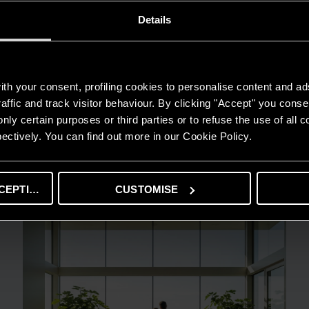
Details
th your consent, profiling cookies to personalise content and ad
affic and track visitor behaviour. By clicking "Accept" you consen
nly certain purposes or third parties or to refuse the use of all 
GUIDA AL RISPARMIO
ectively. You can find out more in our Cookie Policy.
Quanto consuma un condizionatore?
LEGGI DI PIÙ
CEPTING
CUSTOMISE