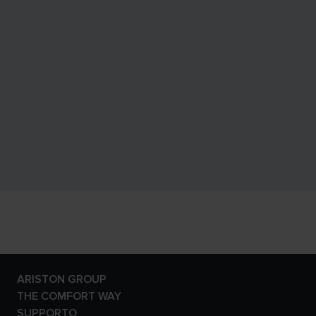
ARISTON GROUP
Il brand Ariston
THE COMFORT WAY
Il gruppo
Ambiente
SUPPORTO