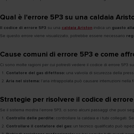
Qual è l'errore 5P3 su una caldaia Arist
Il codice di errore 5P3
su una
caldaia Ariston
indica un
guasto all
Se questo errore viene visualizzato, potrebbe essere necessario
rego
Cause comuni di errore 5P3 e come affr
Ci sono molte ragioni per cui potresti vedere il codice di errore 5P3 s
Contatore del gas difettoso:
una valvola di sicurezza della pres
Aria nel sistema:
l'aria intrappolata può causare interruzioni nella f
Strategie per risolvere il codice di error
Se il sistema mostra l'errore 5P3, ci sono alcuni passaggi che puoi seg
Controllo delle perdite:
controllare la caldaia e i tubi collegati. 
Controllare il contatore del gas:
un tecnico qualificato può ispezi