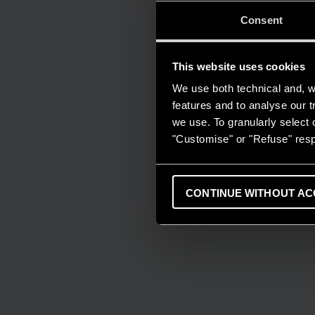
Consent
This website uses cookies
We use both technical and, wi
features and to analyse our tr
we use. To granularly select o
"Customise" or "Refuse" resp
CONTINUE WITHOUT AC