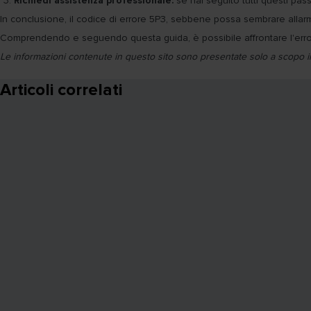
Richiedi assistenza professionale:
se hai seguito tutti questi pas
In conclusione, il codice di errore 5P3, sebbene possa sembrare allarman
Comprendendo e seguendo questa guida, è possibile affrontare l'errore
Le informazioni contenute in questo sito sono presentate solo a scopo in
Articoli correlati