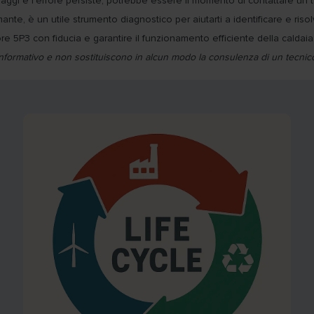
saggi e l'errore persiste, potrebbe essere il momento di contattare un t
te, è un utile strumento diagnostico per aiutarti a identificare e risol
 5P3 con fiducia e garantire il funzionamento efficiente della caldaia
formativo e non sostituiscono in alcun modo la consulenza di un tecnico 