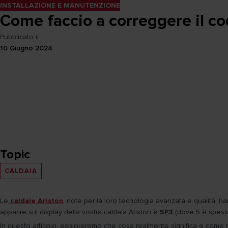
INSTALLAZIONE E MANUTENZIONE
Come faccio a correggere il co
Pubblicato il
10 Giugno 2024
Topic
CALDAIA
Le
caldaie Ariston
, note per la loro tecnologia avanzata e qualità, 
apparire sul display della vostra caldaia Ariston è
5P3
(dove 5 è spess
In questo articolo, esploreremo che cosa realmente significa e come r