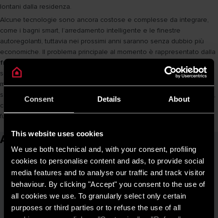
lontani dalla residenza.
Alcune tecnologie sono ancora costose e complesse da integrare,
come i bagni smart, l’arredamento intelligente e le finestre
autoregolanti, tuttavia nei prossimi anni saranno senza dubbio più
economiche. Il problema principale al momento è rappresentato dalla
frammentazione del mercato
, con tantissimi fornitori diversi in ogni
settore, dall’illuminazione alla sicurezza fino all’automazione. Ad ogni
modo, soprattutto nel settore energetico è possibile trovare diverse
soluzioni già pronte ed efficienti, per
rendere la casa più ecologica
,
Consent
Details
About
confortevole ed economica gettando le basi per la smart home del
futuro.
This website uses cookies
Articoli correlati
We use both technical and, with your consent, profiling
cookies to personalise content and ads, to provide social
media features and to analyse our traffic and track visitor
behaviour. By clicking "Accept" you consent to the use of
all cookies we use. To granularly select only certain
purposes or third parties or to refuse the use of all