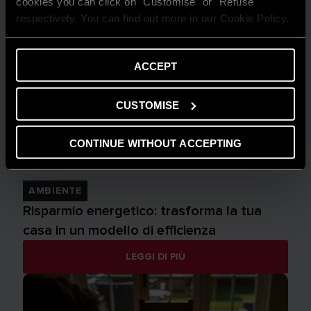
cookies you can click on "Customise" or "Refuse"
respectively. You can find out more in our Cookie Policy.
ACCEPT
CUSTOMISE
CONTINUE WITHOUT ACCEPTING
AMBIENTE
Risparmio energetico: trasforma la tua
casa in un modello di efficienza
LEGGI DI PIÙ