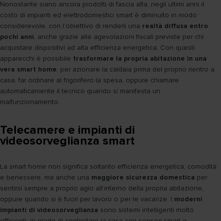
Nonostante siano ancora prodotti di fascia alta, negli ultimi anni il
costo di impianti ed elettrodomestici smart è diminuito in modo
considerevole, con l’obiettivo di renderli una
realtà diffusa entro
pochi anni
, anche grazie alle agevolazioni fiscali previste per chi
acquistare dispositivi ad alta efficienza energetica. Con questi
apparecchi è possibile
trasformare la propria abitazione in una
vera smart home
, per azionare la caldaia prima del proprio rientro a
casa, far ordinare al frigorifero la spesa, oppure chiamare
automaticamente il tecnico quando si manifesta un
malfunzionamento.
Telecamere e impianti di
videosorveglianza smart
La smart home non significa soltanto efficienza energetica, comodità
e benessere, ma anche una
maggiore sicurezza domestica
per
sentirsi sempre a proprio agio all’interno della propria abitazione,
oppure quando si è fuori per lavoro o per le vacanze. I
moderni
impianti di videosorveglianza
sono sistemi intelligenti molto
efficienti, in grado di controllare la casa con sensori smart e