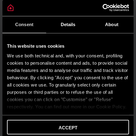
AMBIENTE
Risparmio energetico: trasforma la tua
Consent
Details
About
casa in un modello di efficienza
LEGGI DI PIÙ
This website uses cookies
We use both technical and, with your consent, profiling
cookies to personalise content and ads, to provide social
media features and to analyse our traffic and track visitor
behaviour. By clicking "Accept" you consent to the use of
all cookies we use. To granularly select only certain
purposes or third parties or to refuse the use of all
cookies you can click on "Customise" or "Refuse"
respectively. You can find out more in our Cookie Policy.
ACCEPT