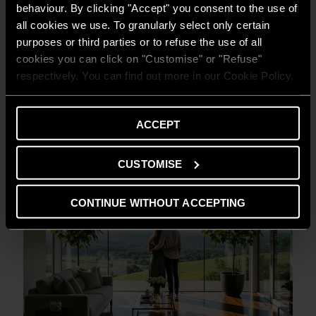
behaviour. By clicking "Accept" you consent to the use of
all cookies we use. To granularly select only certain
purposes or third parties or to refuse the use of all
GUIDA AL RISPARMIO
cookies you can click on "Customise" or "Refuse"
Quanto consuma un condizionatore?
respectively. You can find out more in our Cookie Policy.
LEGGI DI PIÙ
ACCEPT
CUSTOMISE
CONTINUE WITHOUT ACCEPTING