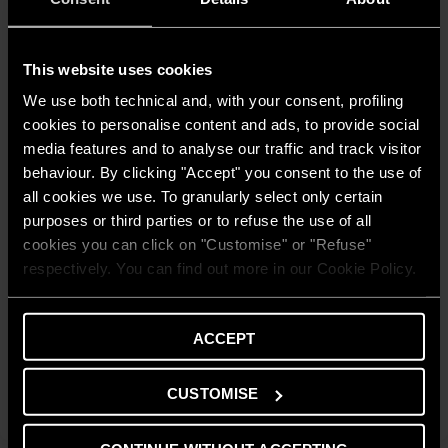
This website uses cookies
We use both technical and, with your consent, profiling
cookies to personalise content and ads, to provide social
media features and to analyse our traffic and track visitor
behaviour. By clicking "Accept" you consent to the use of
all cookies we use. To granularly select only certain
purposes or third parties or to refuse the use of all
cookies you can click on "Customise" or "Refuse"
GENUS ONE KAIROS IN
respectively. You can find out more in our Cookie Policy.
Impianto a integrazione solare che utilizza GENUS PREMIUM
EVO IN, caldaia murale a condensazione progettata
espressamente per l'installazione ad incasso e per
ACCEPT
l’integrazione con un impianto solare termico.
SCOPRI
CUSTOMISE