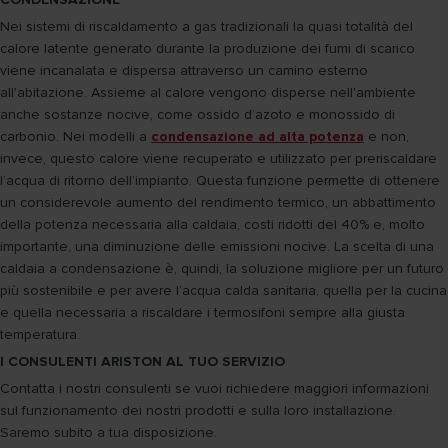
Nei sistemi di riscaldamento a gas tradizionali la quasi totalità del
calore latente generato durante la produzione dei fumi di scarico
viene incanalata e dispersa attraverso un camino esterno
all'abitazione. Assieme al calore vengono disperse nell'ambiente
anche sostanze nocive, come ossido d’azoto e monossido di
carbonio. Nei modelli a
condensazione ad alta potenza
e non,
invece, questo calore viene recuperato e utilizzato per preriscaldare
l’acqua di ritorno dell’impianto. Questa funzione permette di ottenere
un considerevole aumento del rendimento termico, un abbattimento
della potenza necessaria alla caldaia, costi ridotti del 40% e, molto
importante, una diminuzione delle emissioni nocive. La scelta di una
caldaia a condensazione è, quindi, la soluzione migliore per un futuro
più sostenibile e per avere l’acqua calda sanitaria, quella per la cucina
e quella necessaria a riscaldare i termosifoni sempre alla giusta
temperatura.
I CONSULENTI ARISTON AL TUO SERVIZIO
Contatta i nostri consulenti se vuoi richiedere maggiori informazioni
sul funzionamento dei nostri prodotti e sulla loro installazione.
Saremo subito a tua disposizione.