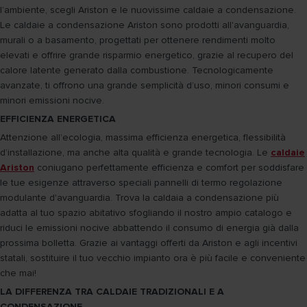
l’ambiente, scegli Ariston e le nuovissime caldaie a condensazione.
Le caldaie a condensazione Ariston sono prodotti all'avanguardia,
murali o a basamento, progettati per ottenere rendimenti molto
elevati e offrire grande risparmio energetico, grazie al recupero del
calore latente generato dalla combustione. Tecnologicamente
avanzate, ti offrono una grande semplicità d’uso, minori consumi e
minori emissioni nocive.
EFFICIENZA ENERGETICA
Attenzione all’ecologia, massima efficienza energetica, flessibilità
d’installazione, ma anche alta qualità e grande tecnologia. Le
caldaie
Ariston
coniugano perfettamente efficienza e comfort per soddisfare
le tue esigenze attraverso speciali pannelli di termo regolazione
modulante d'avanguardia. Trova la caldaia a condensazione più
adatta al tuo spazio abitativo sfogliando il nostro ampio catalogo e
riduci le emissioni nocive abbattendo il consumo di energia già dalla
prossima bolletta. Grazie ai vantaggi offerti da Ariston e agli incentivi
statali, sostituire il tuo vecchio impianto ora è più facile e conveniente
che mai!
LA DIFFERENZA TRA CALDAIE TRADIZIONALI E A
CONDENSAZIONE