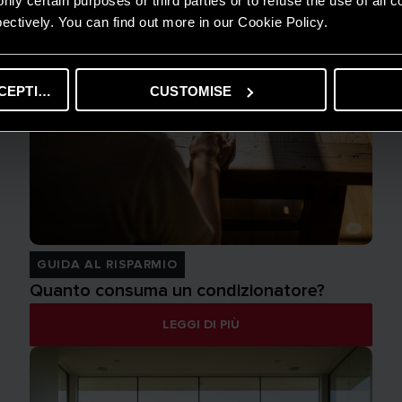
nly certain purposes or third parties or to refuse the use of all 
ectively. You can find out more in our Cookie Policy.
CEPTING
CUSTOMISE
GUIDA AL RISPARMIO
Quanto consuma un condizionatore?
LEGGI DI PIÙ