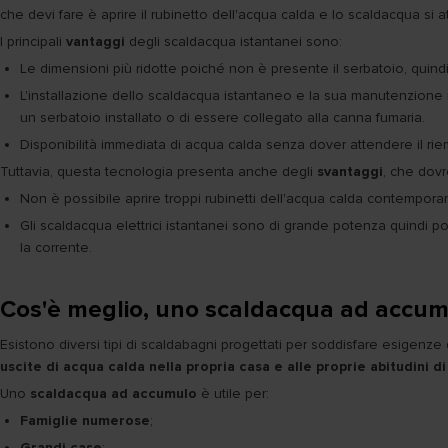
che devi fare è aprire il rubinetto dell'acqua calda e lo scaldacqua si 
I principali
vantaggi
degli scaldacqua istantanei sono:
Le dimensioni più ridotte poiché non è presente il serbatoio, quindi
L'installazione dello scaldacqua istantaneo e la sua manutenzione r
un serbatoio installato o di essere collegato alla canna fumaria.
Disponibilità immediata di acqua calda senza dover attendere il r
Tuttavia, questa tecnologia presenta anche degli
svantaggi
, che dov
Non è possibile aprire troppi rubinetti dell'acqua calda contemporan
Gli scaldacqua elettrici istantanei sono di grande potenza quindi 
la corrente.
Cos'è meglio, uno scaldacqua ad accum
Esistono diversi tipi di scaldabagni progettati per soddisfare esigenz
uscite di acqua calda nella propria casa e alle proprie abitudini 
Uno
scaldacqua ad accumulo
è utile per:
Famiglie numerose
;
Grandi case
;