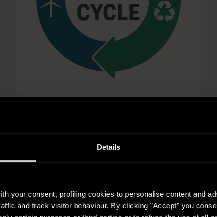
AMBIENTE
Risparmio energetico: trasforma la tua
casa in un modello di efficienza
Details
LEGGI DI PIÙ
th your consent, profiling cookies to personalise content and ad
affic and track visitor behaviour. By clicking "Accept" you consen