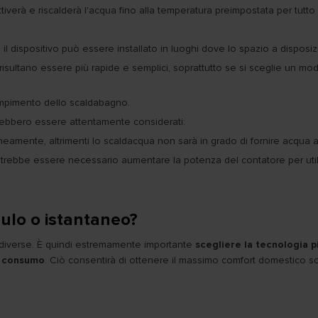
attiverà e riscalderà l'acqua fino alla temperatura preimpostata per tutt
 il dispositivo può essere installato in luoghi dove lo spazio a disposi
isultano essere più rapide e semplici, soprattutto se si sceglie un mod
iempimento dello scaldabagno.
rebbero essere attentamente considerati:
eamente, altrimenti lo scaldacqua non sarà in grado di fornire acqua al
potrebbe essere necessario aumentare la potenza del contatore per uti
ulo o istantaneo?
e diverse. È quindi estremamente importante
scegliere la tecnologia p
di consumo
. Ciò consentirà di ottenere il massimo comfort domestico s