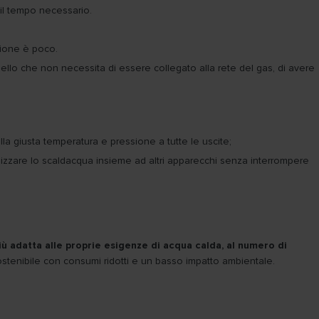
o il tempo necessario.
zione è poco.
ello che non necessita di essere collegato alla rete del gas, di avere
la giusta temperatura e pressione a tutte le uscite;
lizzare lo scaldacqua insieme ad altri apparecchi senza interrompere
iù adatta alle proprie esigenze di acqua calda, al numero di
ostenibile con consumi ridotti e un basso impatto ambientale.