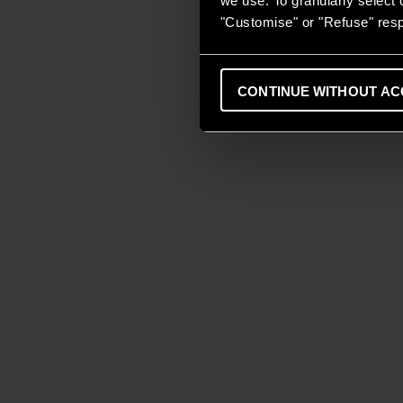
we use. To granularly select o
"Customise" or "Refuse" resp
CONTINUE WITHOUT AC