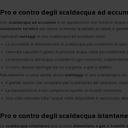
Pro e contro degli scaldacqua ad accu
Uno
scaldacqua ad accumulo
è un apparecchio che fornisce acqua c
isolamento termico
per ridurre al minimo la perdita di calore e garan
I principali
vantaggi
di uno scaldacqua ad accumulo sono:
La possibilità di dimensionare lo scaldacqua per soddisfare le spe
L'elevata capacità in grado di produrre acqua calda per soddisfare
La temperatura dell'acqua costante in ogni momento, indipendente
Ci sono diverse tipologie tra cui scegliere: a gas o elettrici.
Naturalmente ci sono anche alcuni
svantaggi
di uno scaldabagno ad 
Il grande spazio che occupano per la presenza del serbatoio, rispet
La manutenzione è più complessa rispetto ai modelli istantanei;
Una volta utilizzata tutta l'acqua calda disponibile è necessario a
Pro e contro degli scaldacqua istantane
Lo
scaldacqua istantaneo
può essere
alimentato a gas o tramite e