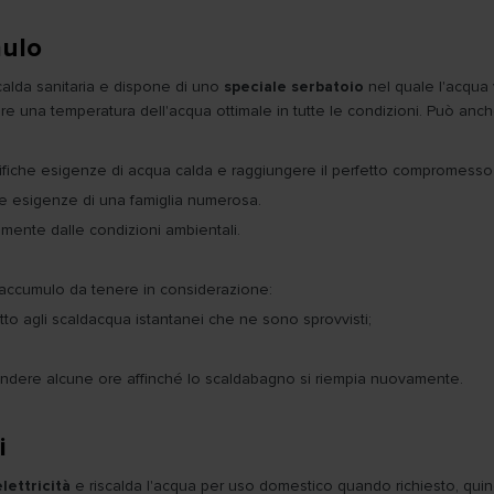
mulo
alda sanitaria e dispone di uno
speciale serbatoio
nel quale l'acqua
tire una temperatura dell'acqua ottimale in tutte le condizioni. Può anc
cifiche esigenze di acqua calda e raggiungere il perfetto compromesso 
 le esigenze di una famiglia numerosa.
mente dalle condizioni ambientali.
accumulo da tenere in considerazione:
to agli scaldacqua istantanei che ne sono sprovvisti;
ttendere alcune ore affinché lo scaldabagno si riempia nuovamente.
i
lettricità
e riscalda l'acqua per uso domestico quando richiesto, qui