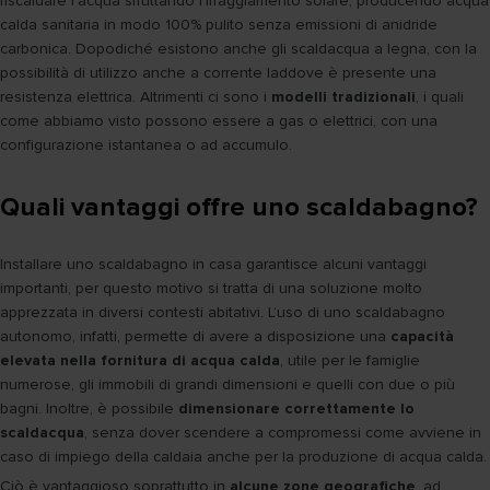
riscaldare l’acqua sfruttando l’irraggiamento solare, producendo acqua
calda sanitaria in modo 100% pulito senza emissioni di anidride
carbonica. Dopodiché esistono anche gli scaldacqua a legna, con la
possibilità di utilizzo anche a corrente laddove è presente una
resistenza elettrica. Altrimenti ci sono i
modelli tradizionali
, i quali
come abbiamo visto possono essere a gas o elettrici, con una
configurazione istantanea o ad accumulo.
Quali vantaggi offre uno scaldabagno?
Installare uno scaldabagno in casa garantisce alcuni vantaggi
importanti, per questo motivo si tratta di una soluzione molto
apprezzata in diversi contesti abitativi. L’uso di uno scaldabagno
autonomo, infatti, permette di avere a disposizione una
capacità
elevata nella fornitura di acqua calda
, utile per le famiglie
numerose, gli immobili di grandi dimensioni e quelli con due o più
bagni. Inoltre, è possibile
dimensionare correttamente lo
scaldacqua
, senza dover scendere a compromessi come avviene in
caso di impiego della caldaia anche per la produzione di acqua calda.
Ciò è vantaggioso soprattutto in
alcune zone geografiche
, ad