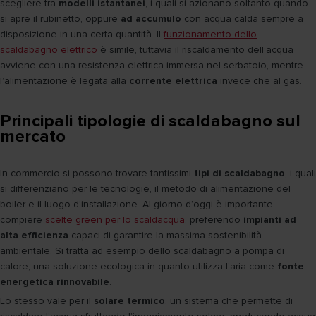
scegliere tra
modelli istantanei
, i quali si azionano soltanto quando
si apre il rubinetto, oppure
ad accumulo
con acqua calda sempre a
disposizione in una certa quantità. Il
funzionamento dello
scaldabagno elettrico
è simile, tuttavia il riscaldamento dell’acqua
avviene con una resistenza elettrica immersa nel serbatoio, mentre
l’alimentazione è legata alla
corrente elettrica
invece che al gas.
Principali tipologie di scaldabagno sul
mercato
In commercio si possono trovare tantissimi
tipi di scaldabagno
, i quali
si differenziano per le tecnologie, il metodo di alimentazione del
boiler e il luogo d’installazione. Al giorno d’oggi è importante
compiere
scelte green per lo scaldacqua
, preferendo
impianti ad
alta efficienza
capaci di garantire la massima sostenibilità
ambientale. Si tratta ad esempio dello scaldabagno a pompa di
calore, una soluzione ecologica in quanto utilizza l’aria come
fonte
energetica rinnovabile
.
Lo stesso vale per il
solare termico
, un sistema che permette di