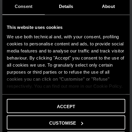
Consent
Details
About
This website uses cookies
We use both technical and, with your consent, profiling
cookies to personalise content and ads, to provide social
media features and to analyse our traffic and track visitor
behaviour. By clicking "Accept" you consent to the use of
all cookies we use. To granularly select only certain
purposes or third parties or to refuse the use of all
cookies you can click on "Customise" or "Refuse"
respectively. You can find out more in our Cookie Policy.
AMBIENTE
ACCEPT
Risparmio energetico: trasforma la tua
casa in un modello di efficienza
CUSTOMISE