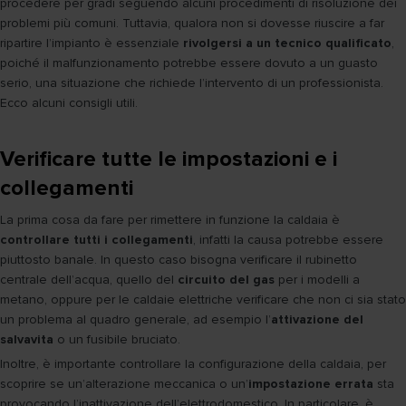
procedere per gradi seguendo alcuni procedimenti di risoluzione dei
problemi più comuni. Tuttavia, qualora non si dovesse riuscire a far
ripartire l’impianto è essenziale
rivolgersi a un tecnico qualificato
,
poiché il malfunzionamento potrebbe essere dovuto a un guasto
serio, una situazione che richiede l’intervento di un professionista.
Ecco alcuni consigli utili.
Verificare tutte le impostazioni e i
collegamenti
La prima cosa da fare per rimettere in funzione la caldaia è
controllare tutti i collegamenti
, infatti la causa potrebbe essere
piuttosto banale. In questo caso bisogna verificare il rubinetto
centrale dell’acqua, quello del
circuito del gas
per i modelli a
metano, oppure per le caldaie elettriche verificare che non ci sia stato
un problema al quadro generale, ad esempio l’
attivazione del
salvavita
o un fusibile bruciato.
Inoltre, è importante controllare la configurazione della caldaia, per
scoprire se un’alterazione meccanica o un’
impostazione errata
sta
provocando l’inattivazione dell’elettrodomestico. In particolare, è