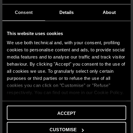
Consent
Details
About
This website uses cookies
We use both technical and, with your consent, profiling
cookies to personalise content and ads, to provide social
media features and to analyse our traffic and track visitor
behaviour. By clicking "Accept" you consent to the use of
all cookies we use. To granularly select only certain
purposes or third parties or to refuse the use of all
cookies you can click on "Customise" or "Refuse"
respectively. You can find out more in our Cookie Policy.
ACCEPT
AMBIENTE
Risparmio energetico: trasforma la tua
CUSTOMISE