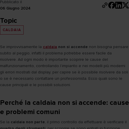
Pubblicato il
06 Giugno 2024
Topic
CALDAIA
Se improvvisamente la
caldaia
non si accende
non bisogna pensare
subito al peggio, infatti il problema potrebbe essere facile da
risolvere. Ad ogni modo è importante scoprire le cause del
malfunzionamento, controllando l’impianto e nei modelli più moderni
gli errori mostrati dal display, per capire se è possibile risolvere da soli
o se è necessario contattare un professionista. Ecco quali sono le
cause principali e le possibili soluzioni.
Perché la caldaia non si accende: cause
e problemi comuni
Se la
caldaia non parte
, il primo controllo da effettuare è verificare il
quadro degli strumenti
, per scoprire se sono entrati in funzione