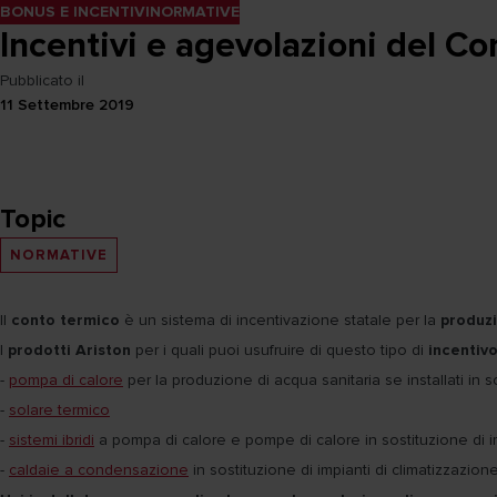
BONUS E INCENTIVI
NORMATIVE
Incentivi e agevolazioni del C
Pubblicato il
11 Settembre 2019
Topic
NORMATIVE
Il
conto termico
è un sistema di incentivazione statale per la
produzi
I
prodotti Ariston
per i quali puoi usufruire di questo tipo di
incentiv
-
pompa di calore
per la produzione di acqua sanitaria se installati in s
-
solare termico
-
sistemi ibridi
a pompa di calore e pompe di calore in sostituzione di im
-
caldaie a condensazione
in sostituzione di impianti di climatizzazio