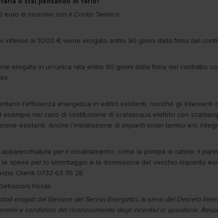
taria o stai pensando di farlo?
0 euro di incentivi con il Conto Termico.
i inferiori ai 5000 € viene erogato entro 90 giorni dalla firma del contr
ne erogato in un'unica rata entro 90 giorni dalla firma del contratto con
nni.
o l'efficienza energetica in edifici esistenti, nonché gli interventi d
nti. Ad esempio nel caso di sostituzione di scaldacqua elettrici con scal
azione esistenti. Anche l'installazione di impianti solari termici e/o integ
e apparecchiature per il riscaldamento, come la pompa di calore, il panne
 le spese per lo smontaggio e la dismissione del vecchio impianto esi
ervizio Clienti 0732 63 35 28.
etrazioni Fiscali.
totali erogati dal Gestore dei Servizi Energetici, ai sensi del Decreto In
termini e condizioni del riconoscimento degli incentivi in questione. Res