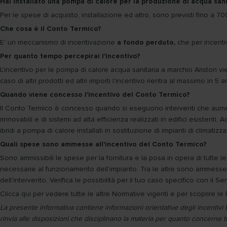
Hai installato una pompa di calore per la produzione di acqua sani
Per le spese di acquisto, installazione ed altro, sono previsti fino a 70
Che cosa è il Conto Termico?
E' un meccanismo di incentivazione
a fondo perduto,
che per incentiv
Per quanto tempo percepirai l'incentivo?
L'incentivo per le pompa di calore acqua sanitaria a marchio Ariston vie
caso di altri prodotti ed altri importi l'incentivo rientra al massimo in 5 a
Quando viene concesso l'incentivo del Conto Termico?
Il Conto Termico è concesso quando si eseguono interventi che aumentan
rinnovabili e di sistemi ad alta efficienza realizzati in edifici esiste
ibridi a pompa di calore installati in sostituzione di impianti di climatizz
Quali spese sono ammesse all'incentivo del Conto Termico?
Sono ammissibili le spese per la fornitura e la posa in opera di tutte l
necessarie al funzionamento dell'impianto. Tra le altre sono ammesse
dell'intervento. Verifica le possibilità per il tuo caso specifico con il S
Clicca qui per vedere tutte le altre Normative vigenti e per scoprire le D
La presente informativa contiene informazioni orientative degli incentivi 
rinvia alle disposizioni che disciplinano la materia per quanto concerne 