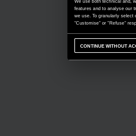
We use both technical and, wi
features and to analyse our tr
we use. To granularly select o
"Customise" or "Refuse" resp
CONTINUE WITHOUT AC