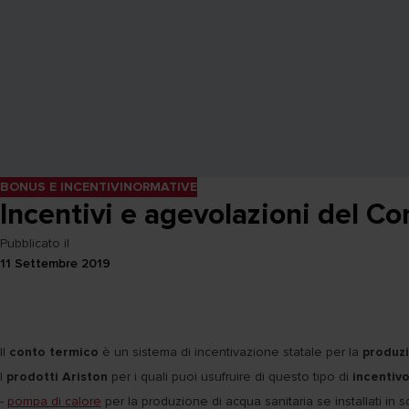
BONUS E INCENTIVI
NORMATIVE
Incentivi e agevolazioni del C
Pubblicato il
11 Settembre 2019
Il
conto termico
è un sistema di incentivazione statale per la
produzi
I
prodotti Ariston
per i quali puoi usufruire di questo tipo di
incentiv
-
pompa di calore
per la produzione di acqua sanitaria se installati in s