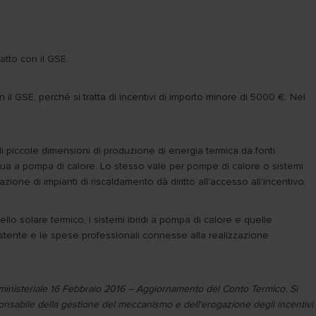
atto con il GSE.
 il GSE, perché si tratta di incentivi di importo minore di 5000 €. Nel
i piccole dimensioni di produzione di energia termica da fonti
dacqua a pompa di calore. Lo stesso vale per pompe di calore o sistemi
razione di impianti di riscaldamento dà diritto all'accesso all'incentivo.
llo solare termico, i sistemi ibridi a pompa di calore e quelle
stente e le spese professionali connesse alla realizzazione
terministeriale 16 Febbraio 2016 – Aggiornamento del Conto Termico. Si
ponsabile della gestione del meccanismo e dell'erogazione degli incentivi