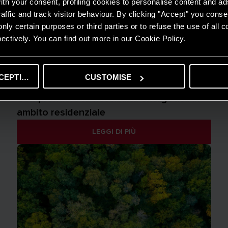
th your consent, profiling cookies to personalise content and ad
affic and track visitor behaviour. By clicking "Accept" you consen
nly certain purposes or third parties or to refuse the use of all 
ectively. You can find out more in our Cookie Policy.
CEPTING
CUSTOMISE
CONSIGLI E SOLUZIONI
Comprendere la flessibilità energetica in
ambito residenziale
LEGGI DI PIÙ