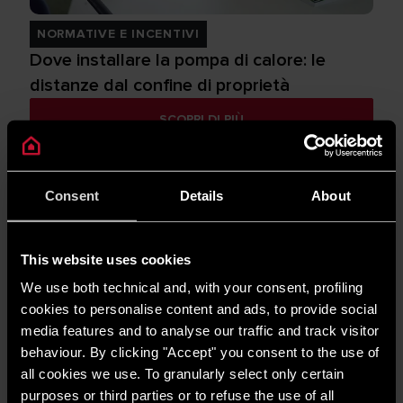
NORMATIVE E INCENTIVI
Dove installare la pompa di calore: le
distanze dal confine di proprietà
SCOPRI DI PIÙ
Consent
Details
About
This website uses cookies
We use both technical and, with your consent, profiling
cookies to personalise content and ads, to provide social
NORMATIVE E INCENTIVI
media features and to analyse our traffic and track visitor
Bonus Mobili 50%
behaviour. By clicking "Accept" you consent to the use of
SCOPRI DI PIÙ
all cookies we use. To granularly select only certain
purposes or third parties or to refuse the use of all