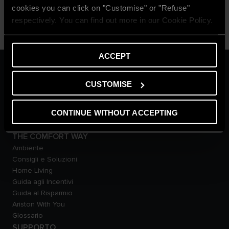
cookies you can click on "Customise" or "Refuse"
respectively. You can find out more in our Cookie Policy.
ACCEPT
ARISTON GROUP
Il brand Ariston
CUSTOMISE
Il gruppo
Fatti ed evidenze di
CONTINUE WITHOUT ACCEPTING
sostenibilità
Carriere
THE COMFORT WAY
Ambiente
Consigli e Soluzioni
Home Living
Guida agli Incentivi
Guida al Risparmio
Ariston With You
Glossario
SUPPORTO