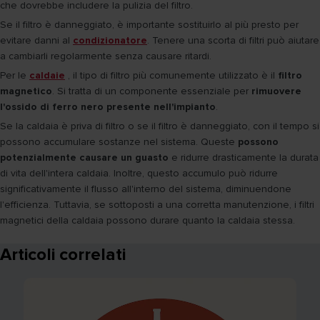
che dovrebbe includere la pulizia del filtro.
Se il filtro è danneggiato, è importante sostituirlo al più presto per
evitare danni al
condizionatore
. Tenere una scorta di filtri può aiutare
a cambiarli regolarmente senza causare ritardi.
Per le
caldaie
, il tipo di filtro più comunemente utilizzato è il
filtro
magnetico
. Si tratta di un componente essenziale per
rimuovere
l'ossido di ferro nero presente nell'impianto
.
Se la caldaia è priva di filtro o se il filtro è danneggiato, con il tempo si
possono accumulare sostanze nel sistema. Queste
possono
potenzialmente causare un guasto
e ridurre drasticamente la durata
di vita dell'intera caldaia. Inoltre, questo accumulo può ridurre
significativamente il flusso all'interno del sistema, diminuendone
l'efficienza. Tuttavia, se sottoposti a una corretta manutenzione, i filtri
magnetici della caldaia possono durare quanto la caldaia stessa.
Articoli correlati