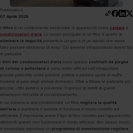
Pubblicato il
07 Aprile 2025
Il
filtro
è un componente essenziale di apparecchi come
caldaie
e
condizionatori d'aria
. Lo scopo principale di un filtro è quello di
eliminare le impurità
presenti in un gas o in un liquido che viene
fatto passare attraverso di esso. Ciò avviene intrappolando diversi tipi
di particelle.
I
filtri dei condizionatori d'aria
sono spesso
costituiti da pieghe
di cotone o poliestere
e sono molto efficaci nell'intrappolare
piccole particelle come polvere, polline e persino spore di muffa,
insieme al pelo degli animali domestici. Oltre a filtrare le particelle più
piccole, i filtri aiutano a prevenire l'ingresso di detriti di grandi
dimensioni nell'unità di condizionamento.
In un sistema di aria condizionata, un filtro
migliora la qualità
dell'aria
e mantiene il sistema in funzione in modo corretto ed
efficiente. È importante avere il tipo di filtro corretto per l'apparecchio,
altrimenti questo non funzionerà in modo efficace. Allo stesso modo,
è essenziale impostare un
programma di manutenzione regolare
,