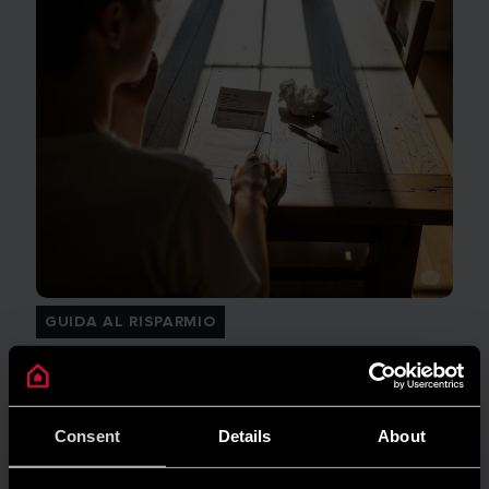
GUIDA AL RISPARMIO
Quanto consuma un condizionatore?
LEGGI DI PIÙ
Consent
Details
About