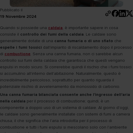
Pubblicato il
19 Novembre 2024
Quando si possiede una
caldaia
, è importante sapere in cosa
consiste il
controllo dei fumi della caldaia
. Le caldaie sono
generalmente dotate di una
canna fumaria o di uno sfiato
che
espelle i fumi tossici
dall'impianto di riscaldamento dopo il processo
di
combustione
. Senza una canna fumaria, non ci sarebbe alcun
controllo sui fumi della caldaia che garantisca che questi vengano
espulsi in modo sicuro. Si correrebbe quindi il rischio che i fumi tossici
si accumulino all'interno dell'abitazione. Naturalmente, questo è
incredibilmente pericoloso, soprattutto per quanto riguarda il
potenziale rischio di avvelenamento da monossido di carbonio.
Una canna fumaria bilanciata consente anche l'ingresso dell'aria
nella caldaia
per il processo di combustione; quindi, è un
componente a doppio uso di un sistema di caldaie. Al giorno d'oggi,
le caldaie sono generalmente installate con sistemi di fumi a camera
chiusa, il che significa che l'aria introdotta per il processo di
combustione e tutti i fumi espulsi si mescolano solo con l'ambiente