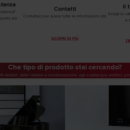
istenza
Il
Contatti
sistenza?
Scegli la ca
Contattaci per avere tutte le informazioni utili.
 quello più
e 
SCOPRI DI PIÙ
TR
Che tipo di prodotto stai cercando?
ti Ariston: dalle caldaie a condensazione, agli scaldacqua elettrici, p