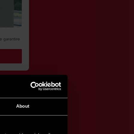
 e garantire
About