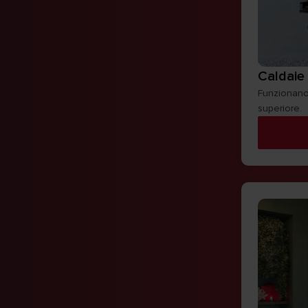
Caldaie
Funzionano 
superiore.