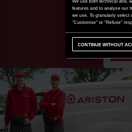
We use both technical and, wi
features and to analyse our tr
we use. To granularly select o
"Customise" or "Refuse" resp
Pompe d
Utili per r
minimo imp
CONTINUE WITHOUT AC