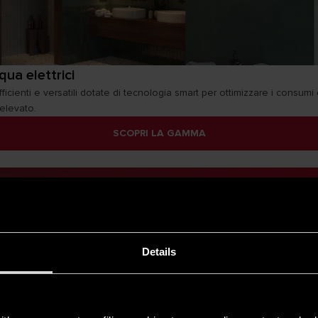
ua elettrici
ficienti e versatili dotate di tecnologia smart per ottimizzare i consumi
elevato.
SCOPRI LA GAMMA
Details