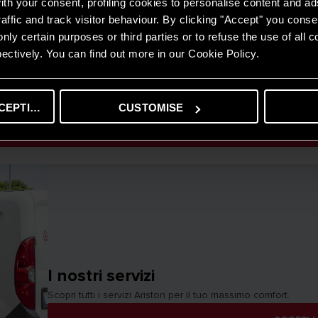
th your consent, profiling cookies to personalise content and ad
affic and track visitor behaviour. By clicking "Accept" you consen
nly certain purposes or third parties or to refuse the use of all 
ectively. You can find out more in our Cookie Policy.
i calore
iscaldare, raffrescare e produrre acqua calda sanitaria con massimo rispa
atto ambientale.
CEPTING
CUSTOMISE
SCOPRI LA GAMMA
I nostri servizi
Scopri tutti i servizi Ariston per il tuo massimo comfort.