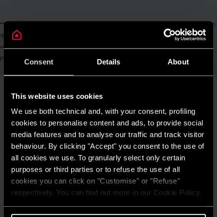
**Per i climatizzatori, è necessario inserire le matricole di tutti i prodotti,
quindi le unità interne e le unità esterne.
***Dimensione massima pari a 5Mb. Formati supportati: PDF, JPG o
PNG.
Consent
Details
About
This website uses cookies
We use both technical and, with your consent, profiling
cookies to personalise content and ads, to provide social
media features and to analyse our traffic and track visitor
behaviour. By clicking "Accept" you consent to the use of
all cookies we use. To granularly select only certain
purposes or third parties or to refuse the use of all
cookies you can click on "Customise" or "Refuse"
respectively. You can find out more in our Cookie Policy.
SCALDACQUA ELETTRICI