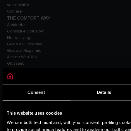
sostenibilità
Carriere
THE COMFORT WAY
Ambiente
Consigli e Soluzioni
Home Living
Guida agli Incentivi
Guida al Risparmio
Ariston With You
Glossario
SUPPORTO
Contattaci
Rete e programmi di
assistenza
Consent
Details
Detrazioni fiscali e incentivi
Avvisi Importanti
Area Dowload
This website uses cookies
FAQ
PRODOTTI
We use both technical and, with your consent, profiling cook
Caldaie
to provide social media features and to analyse our traffic an