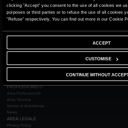
Scaldacqua
clicking "Accept" you consent to the use of all cookies we use
Pompe di calore
purposes or third parties or to refuse the use of all cookies 
Termoregolazione
"Refuse" respectively. You can find out more in our Cookie Po
Solare Termico
Bollitori
Climatizzazione
Smart Home
ACCEPT
TECNOLOGIE
Tradizionali
CUSTOMISE
Condensazione
Pompe di calore
Solare Termico
CONTINUE WITHOUT ACCEP
Idrogeno
PROFESSIONISTI
Area Professionisti
Area Tecnica
Servizi di Assistenza
News
AREA LEGALE
Privacy Policy