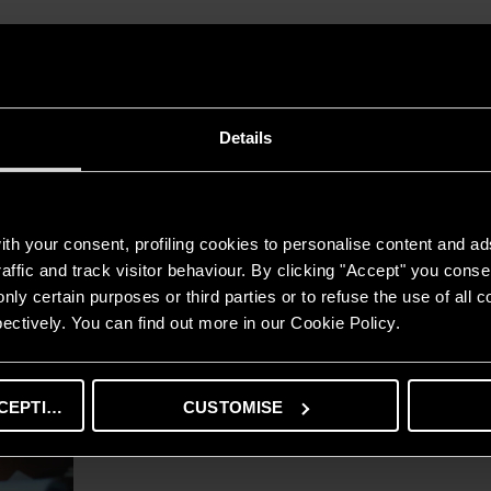
Details
La formazione dei Centri Assisten
I nostri Centri Assistenza Pro vengono formati in strutture a
th your consent, profiling cookies to personalise content and ad
laboratori completamente attrezzati per simulare interventi 
affic and track visitor behaviour. By clicking "Accept" you consen
In queste strutture i professionisti vengono dotati delle c
nly certain purposes or third parties or to refuse the use of all 
propri clienti e soddisfare le loro esigenze.
ectively. You can find out more in our Cookie Policy.
Laboratori completamente attrezzati,
con aree dedicate a
applicare le proprie conoscenze in scenari pratici attraverso 
TROVA IL TUO
CEPTING
CUSTOMISE