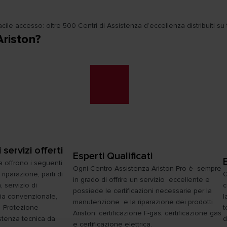
le accesso: oltre 500 Centri di Assistenza d’eccellenza distribuiti su tutt
Ariston?
ervizi offerti
Esperti Qualificati
za offrono i seguenti
Ogni Centro Assistenza Ariston Pro è sempre
riparazione, parti di
O
in grado di offrire un servizio eccellente e
, servizio di
c
possiede le certificazioni necessarie per la
zia convenzionale,
l
manutenzione e la riparazione dei prodotti
- Protezione
t
Ariston: certificazione F-gas, certificazione gas
stenza tecnica da
d
e certificazione elettrica.