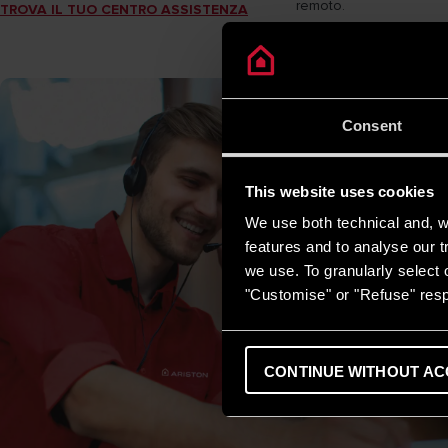
remoto.
TROVA IL TUO CENTRO ASSISTENZA
Consent
This website uses cookies
We use both technical and, wi
features and to analyse our tr
we use. To granularly select o
"Customise" or "Refuse" resp
CONTINUE WITHOUT AC