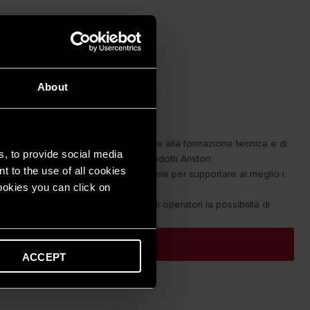
About
za Ariston Pro
ll’avanguardia dotate di aree dedicate alla formazione tecnica e di
s, to provide social media
di manutenzione e riparazione di prodotti Ariston.
t to the use of all cookies
ompetenze e dell’esperienza necessarie per supportare al meglio i
cookies you can click on
lla formazione tecnica, offrono agli operatori la possibilità di
diverse tipologie di esercitazioni.
 CENTRO ASSISTENZA
ACCEPT