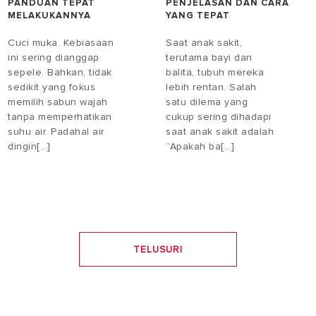
PANDUAN TEPAT
PENJELASAN DAN CARA
MELAKUKANNYA
YANG TEPAT
Cuci muka. Kebiasaan
Saat anak sakit,
ini sering dianggap
terutama bayi dan
sepele. Bahkan, tidak
balita, tubuh mereka
sedikit yang fokus
lebih rentan. Salah
memilih sabun wajah
satu dilema yang
tanpa memperhatikan
cukup sering dihadapi
suhu air. Padahal air
saat anak sakit adalah
dingin[...]
“Apakah ba[...]
TELUSURI