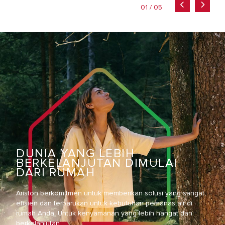
01 / 05
DUNIA YANG LEBIH
BERKELANJUTAN DIMULAI
DARI RUMAH
Ariston berkomitmen untuk memberikan solusi yang sangat
efisien dan terbarukan untuk kebutuhan pemanas air di
rumah Anda. Untuk kenyamanan yang lebih hangat dan
berkelanjutan.