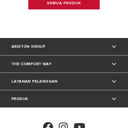
SEMUA PRODUK
ARISTON GROUP
THE COMFORT WAY
Tentang Ariston
LAYANAN PELANGGAN
Grup
Trik dan Kiat
PRODUK
Karir
Kehidupan Rumah
Kontak
Berita
Download Area
Pemanas Air Listrik