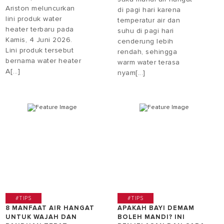
Ariston meluncurkan
di pagi hari karena
lini produk water
temperatur air dan
heater terbaru pada
suhu di pagi hari
Kamis, 4 Juni 2026.
cenderung lebih
Lini produk tersebut
rendah, sehingga
bernama water heater
warm water terasa
A[...]
nyam[...]
#TIPS
#TIPS
8 MANFAAT AIR HANGAT
APAKAH BAYI DEMAM
UNTUK WAJAH DAN
BOLEH MANDI? INI