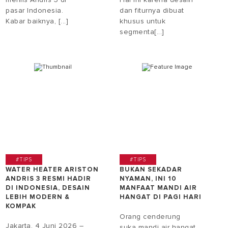
pasar Indonesia.
dan fiturnya dibuat
Kabar baiknya, [...]
khusus untuk
segmenta[...]
#TIPS
#TIPS
WATER HEATER ARISTON
BUKAN SEKADAR
ANDRIS 3 RESMI HADIR
NYAMAN, INI 10
DI INDONESIA, DESAIN
MANFAAT MANDI AIR
LEBIH MODERN &
HANGAT DI PAGI HARI
KOMPAK
Orang cenderung
Jakarta, 4 Juni 2026 –
suka mandi air hangat