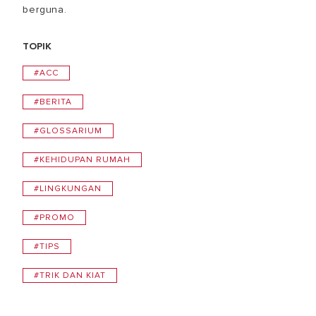
berguna.
TOPIK
#ACC
#BERITA
#GLOSSARIUM
#KEHIDUPAN RUMAH
#LINGKUNGAN
#PROMO
#TIPS
#TRIK DAN KIAT