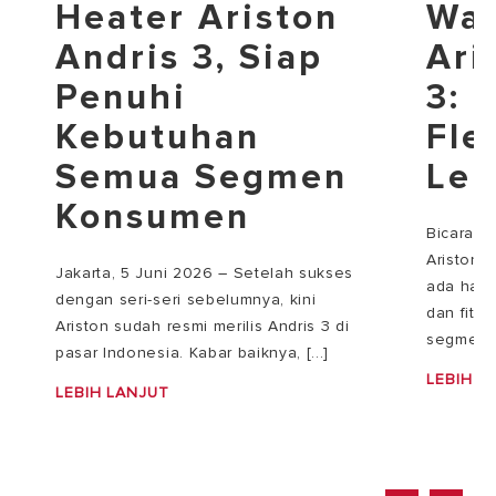
Heater Ariston
Wat
Andris 3, Siap
Ari
Penuhi
3: 
Kebutuhan
Fle
Semua Segmen
Leb
Konsumen
Bicara s
Ariston 
Jakarta, 5 Juni 2026 – Setelah sukses
ada habi
dengan seri-seri sebelumnya, kini
dan fitu
Ariston sudah resmi merilis Andris 3 di
segmenta[
pasar Indonesia. Kabar baiknya, [...]
LEBIH L
LEBIH LANJUT