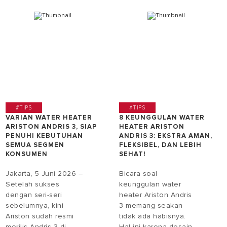
#TIPS
#TIPS
VARIAN WATER HEATER
8 KEUNGGULAN WATER
ARISTON ANDRIS 3, SIAP
HEATER ARISTON
PENUHI KEBUTUHAN
ANDRIS 3: EKSTRA AMAN,
SEMUA SEGMEN
FLEKSIBEL, DAN LEBIH
KONSUMEN
SEHAT!
Jakarta, 5 Juni 2026 –
Bicara soal
Setelah sukses
keunggulan water
dengan seri-seri
heater Ariston Andris
sebelumnya, kini
3 memang seakan
Ariston sudah resmi
tidak ada habisnya.
merilis Andris 3 di
Hal ini karena desain