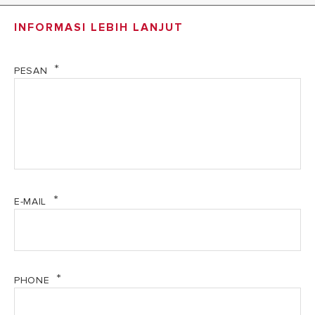
14. FAST R (PDF, 215.65 kb)
INFORMASI LEBIH LANJUT
PESAN
E-MAIL
PHONE