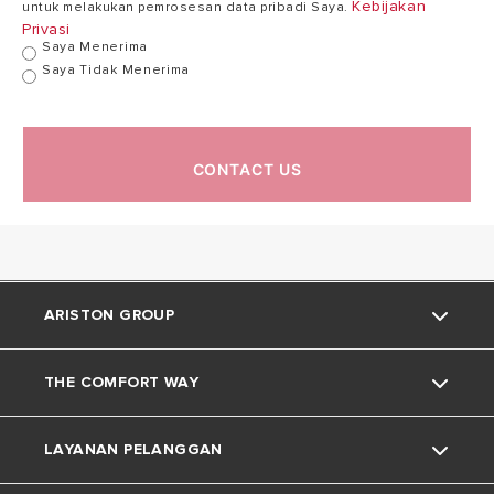
Kebijakan
untuk melakukan pemrosesan data pribadi Saya.
Privasi
Saya Menerima
Saya Tidak Menerima
CONTACT US
ARISTON GROUP
THE COMFORT WAY
Tentang Ariston
LAYANAN PELANGGAN
Grup
Trik dan Kiat