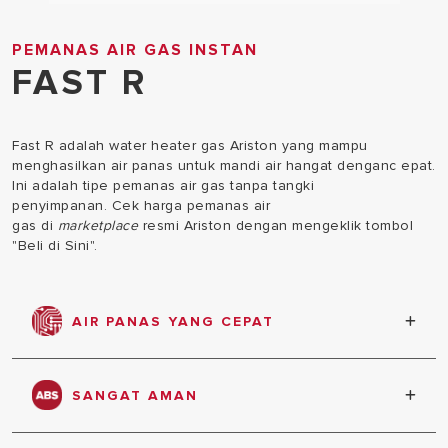
PEMANAS AIR GAS INSTAN
FAST R
Fast R adalah water heater gas Ariston yang mampu
menghasilkan air panas untuk mandi air hangat denganc epat.
Ini adalah tipe pemanas air gas tanpa tangki
penyimpanan. Cek harga pemanas air
gas di
marketplace
resmi Ariston dengan mengeklik tombol
"Beli di Sini".
AIR PANAS YANG CEPAT
Dilengkapi teknologi 2 Pin untuk waktu pemanasan
yang lebih cepat
SANGAT AMAN
Fitur keamanan ekstra