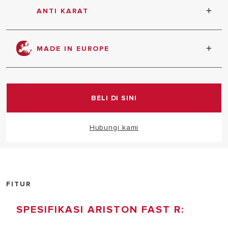
ANTI KARAT
Komponen yang tahan lama, terbuat dari tembaga
yang tahan lama dan anti karat
MADE IN EUROPE
Diproduksi dengan kualitas standard Eropa
BELI DI SINI
Hubungi kami
FITUR
SPESIFIKASI ARISTON FAST R: