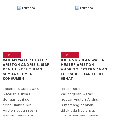
#TIPS
#TIPS
VARIAN WATER HEATER
8 KEUNGGULAN WATER
ARISTON ANDRIS 3, SIAP
HEATER ARISTON
PENUHI KEBUTUHAN
ANDRIS 3: EKSTRA AMAN,
SEMUA SEGMEN
FLEKSIBEL, DAN LEBIH
KONSUMEN
SEHAT!
Jakarta, 5 Juni 2026 –
Bicara soal
Setelah sukses
keunggulan water
dengan seri-seri
heater Ariston Andris
sebelumnya, kini
3 memang seakan
Ariston sudah resmi
tidak ada habisnya.
merilis Andris 3 di
Hal ini karena desain