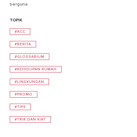
berguna.
TOPIK
#ACC
#BERITA
#GLOSSARIUM
#KEHIDUPAN RUMAH
#LINGKUNGAN
#PROMO
#TIPS
#TRIK DAN KIAT