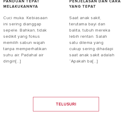
PANDUAN TEPAT
PENJELASAN DAN CARA
MELAKUKANNYA
YANG TEPAT
Cuci muka. Kebiasaan
Saat anak sakit,
ini sering dianggap
terutama bayi dan
sepele. Bahkan, tidak
balita, tubuh mereka
sedikit yang fokus
lebih rentan. Salah
memilih sabun wajah
satu dilema yang
tanpa memperhatikan
cukup sering dihadapi
suhu air. Padahal air
saat anak sakit adalah
dingin[...]
“Apakah ba[...]
TELUSURI