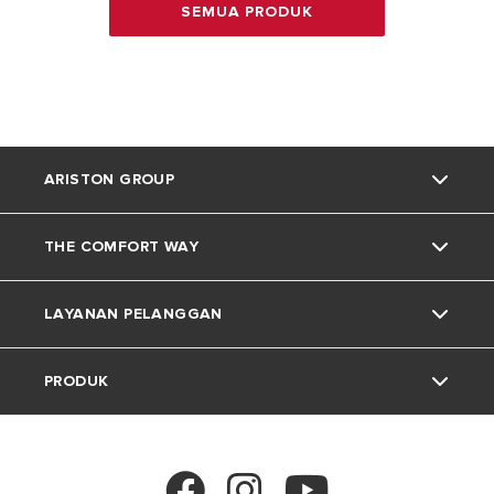
SEMUA PRODUK
ARISTON GROUP
THE COMFORT WAY
Tentang Ariston
LAYANAN PELANGGAN
Grup
Trik dan Kiat
PRODUK
Karir
Kehidupan Rumah
Kontak
Berita
Download Area
Pemanas Air Listrik