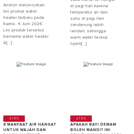
Ariston meluncurkan
di pagi hari karena
lini produk water
temperatur air dan
heater terbaru pada
suhu di pagi hari
Kamis, 4 Juni 2026.
cenderung lebih
Lini produk tersebut
rendah, sehingga
bernama water heater
warm water terasa
A[...]
nyam[...]
#TIPS
#TIPS
8 MANFAAT AIR HANGAT
APAKAH BAYI DEMAM
UNTUK WAJAH DAN
BOLEH MANDI? INI