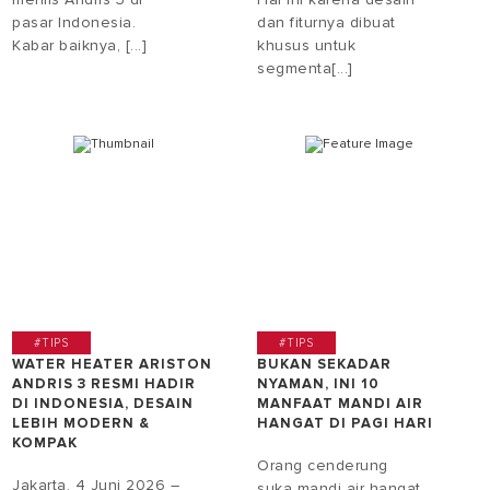
pasar Indonesia.
dan fiturnya dibuat
Kabar baiknya, [...]
khusus untuk
segmenta[...]
#TIPS
#TIPS
WATER HEATER ARISTON
BUKAN SEKADAR
ANDRIS 3 RESMI HADIR
NYAMAN, INI 10
DI INDONESIA, DESAIN
MANFAAT MANDI AIR
LEBIH MODERN &
HANGAT DI PAGI HARI
KOMPAK
Orang cenderung
Jakarta, 4 Juni 2026 –
suka mandi air hangat