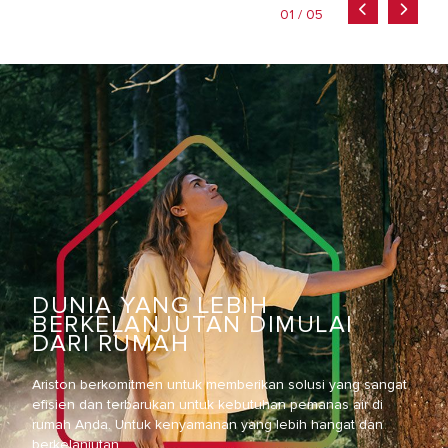
01 / 05
DUNIA YANG LEBIH
BERKELANJUTAN DIMULAI
DARI RUMAH
Ariston berkomitmen untuk memberikan solusi yang sangat
efisien dan terbarukan untuk kebutuhan pemanas air di
rumah Anda. Untuk kenyamanan yang lebih hangat dan
berkelanjutan.