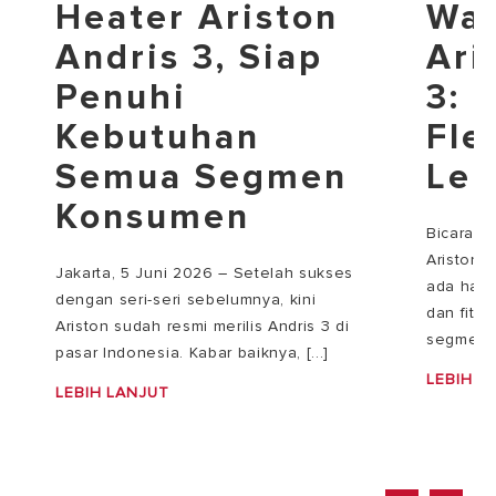
Heater Ariston
Wat
Andris 3, Siap
Ari
Penuhi
3: 
Kebutuhan
Fle
Semua Segmen
Leb
Konsumen
Bicara s
Ariston 
Jakarta, 5 Juni 2026 – Setelah sukses
ada habi
dengan seri-seri sebelumnya, kini
dan fitu
Ariston sudah resmi merilis Andris 3 di
segmenta[
pasar Indonesia. Kabar baiknya, [...]
LEBIH L
LEBIH LANJUT