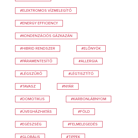
#ELEKTROMOS VÍZMELEGÍTŐ
#ENERGY EFFICIENCY
#KONDENZÁCIÓS GÁZKAZÁN
#HIBRID RENDSZER
#ELŐNYÖK
#PÁRAMENTESÍTŐ
#ALLERGIA
#LÉGSZŰRŐ
#LÉGTISZTÍTÓ
#TAVASZ
#NYÁR
#DOMOTIKUS
#KARBONLÁBNYOM
#ÜVEGHÁZHATÁS
#FÖLD
#EGÉSZSÉG
#FELMELEGEDÉS
#GLOBÁLIS
#TIPPEK