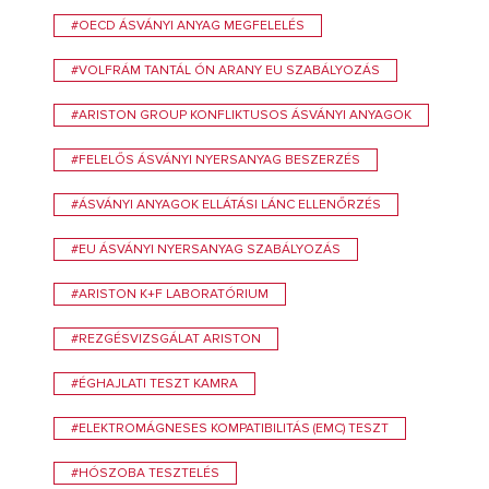
#OECD ÁSVÁNYI ANYAG MEGFELELÉS
#VOLFRÁM TANTÁL ÓN ARANY EU SZABÁLYOZÁS
#ARISTON GROUP KONFLIKTUSOS ÁSVÁNYI ANYAGOK
#FELELŐS ÁSVÁNYI NYERSANYAG BESZERZÉS
#ÁSVÁNYI ANYAGOK ELLÁTÁSI LÁNC ELLENŐRZÉS
#EU ÁSVÁNYI NYERSANYAG SZABÁLYOZÁS
#ARISTON K+F LABORATÓRIUM
#REZGÉSVIZSGÁLAT ARISTON
#ÉGHAJLATI TESZT KAMRA
#ELEKTROMÁGNESES KOMPATIBILITÁS (EMC) TESZT
#HÓSZOBA TESZTELÉS