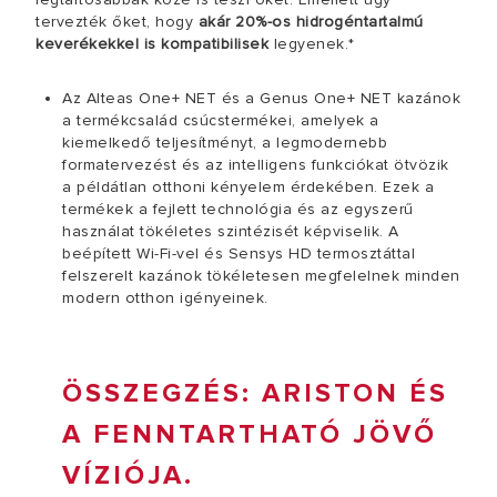
tervezték őket, hogy
akár 20%-os hidrogéntartalmú
keverékekkel is kompatibilisek
legyenek.*
Az Alteas One+ NET és a Genus One+ NET kazánok
a termékcsalád csúcstermékei, amelyek a
kiemelkedő teljesítményt, a legmodernebb
formatervezést és az intelligens funkciókat ötvözik
a példátlan otthoni kényelem érdekében. Ezek a
termékek a fejlett technológia és az egyszerű
használat tökéletes szintézisét képviselik. A
beépített Wi-Fi-vel és Sensys HD termosztáttal
felszerelt kazánok tökéletesen megfelelnek minden
modern otthon igényeinek.
ÖSSZEGZÉS: ARISTON ÉS
A FENNTARTHATÓ JÖVŐ
VÍZIÓJA.