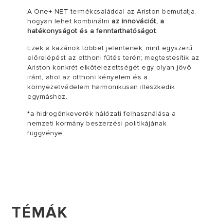
A One+ NET termékcsaláddal az Ariston bemutatja,
hogyan lehet kombinálni
az innovációt, a
hatékonyságot és a fenntarthatóságot
.
Ezek a kazánok többet jelentenek, mint egyszerű
előrelépést az otthoni fűtés terén; megtestesítik az
Ariston konkrét elkötelezettségét egy olyan jövő
iránt, ahol az otthoni kényelem és a
környezetvédelem harmonikusan illeszkedik
egymáshoz.
*a hidrogénkeverék hálózati felhasználása a
nemzeti kormány beszerzési politikájának
függvénye.
TÉMÁK