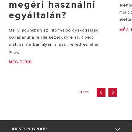
megéri használni
eleng
működ
egyáltalán?
életta
MÉG 
Mai világunkban az információ gyakorlatilag
korlátlanul a rendelkezésünkre áll. 1 perc
alatt szinte bármilyen állítás mellett és ellen
is [...]
MÉG TÖBB
01 / 05
ARISTON GROUP