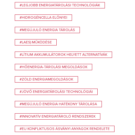
#LEGJOBB ENERGIATÁROLÁSI TECHNOLÓGIÁK
#HIDROGÉNCELLA ELŐNYEI
#MEGÚJULÓ ENERGIA TÁROLÁS
#LAES) MŰKÖDÉSE
#LÍTIUM AKKUMULÁTOROK HELYETT ALTERNATÍVÁK
#HŐENERGIA-TÁROLÁSI MEGOLDÁSOK
#ZÖLD ENERGIAMEGOLDÁSOK
#JÖVŐ ENERGIATÁROLÁSI TECHNOLÓGIÁI
#MEGÚJULÓ ENERGIA HATÉKONY TÁROLÁSA
#INNOVATÍV ENERGIATÁROLÓ RENDSZEREK
#EU KONFLIKTUSOS ÁSVÁNYI ANYAGOK RENDELETE