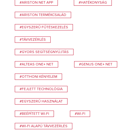
#ARISTON NET APP
#HATÉKONYSÁG
#ARISTON TERMÉKCSALÁD
#EGYSZERŰ FŰTÉSKEZELÉS
#TÁVVEZÉRLÉS
#GYORS SEGÍTSÉGNYÚJTÁS
#ALTEAS ONE+ NET
#GENUS ONE+ NET
#OTTHONI KÉNYELEM
#FEJLETT TECHNOLÓGIA
#EGYSZERŰ HASZNÁLAT
#BEÉPÍTETT WI-FI
#WI-FI
#WI-FI ALAPÚ TÁVVEZÉRLÉS