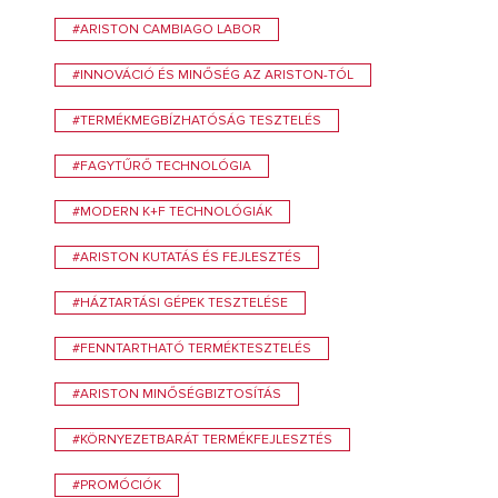
#ARISTON CAMBIAGO LABOR
#INNOVÁCIÓ ÉS MINŐSÉG AZ ARISTON-TÓL
#TERMÉKMEGBÍZHATÓSÁG TESZTELÉS
#FAGYTŰRŐ TECHNOLÓGIA
#MODERN K+F TECHNOLÓGIÁK
#ARISTON KUTATÁS ÉS FEJLESZTÉS
#HÁZTARTÁSI GÉPEK TESZTELÉSE
#FENNTARTHATÓ TERMÉKTESZTELÉS
#ARISTON MINŐSÉGBIZTOSÍTÁS
#KÖRNYEZETBARÁT TERMÉKFEJLESZTÉS
#PROMÓCIÓK