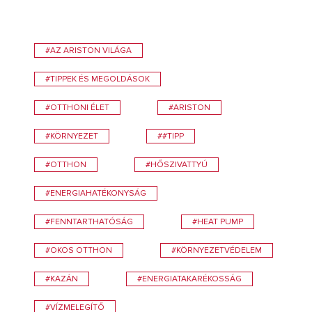
#AZ ARISTON VILÁGA
#TIPPEK ÉS MEGOLDÁSOK
#OTTHONI ÉLET
#ARISTON
#KÖRNYEZET
##TIPP
#OTTHON
#HŐSZIVATTYÚ
#ENERGIAHATÉKONYSÁG
#FENNTARTHATÓSÁG
#HEAT PUMP
#OKOS OTTHON
#KÖRNYEZETVÉDELEM
#KAZÁN
#ENERGIATAKARÉKOSSÁG
#VÍZMELEGÍTŐ