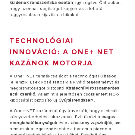
küldenek rendszerhiba esetén
, így segítve Önt abban,
hogy azonnali segítséget kapjon és a lehető
leggyorsabban kijavítsa a hibákat.
TECHNOLÓGIAI
INNOVÁCIÓ: A ONE+ NET
KAZÁNOK MOTORJA
A One+ NET termékcsaládot a technológiai újítások
jellemzik. Ezek közé tartozik a kiváló teljesítményt és
megbízhatóságot biztosító
XtratechTM rozsdamentes
acél cserélő
, valamint a jelentősen csökkentett NOx-
kibocsátást biztosító új
Gyújtásrendszer+
.
A One+ NET kazánokat úgy tervezték, hogy minimális
környezetterhelést okozzanak. Ezt tükrözi a
magas
energiahatékonyságuk
és az
alacsony zajszintjük
, ami
nem csak a legcsendesebbek, hanem a piacon a
legtartósabbak közé is teszi őket. Emellett úgy