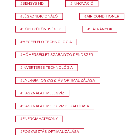
#SENSYS HD
#INNOVÁCIÓ
#LÉGKONDICIONÁLÓ
#AIR CONDITIONER
#FŐBB KÜLÖNBSÉGEK
#HÁTRÁNYOK
#MEGFELELŐ TECHNOLÓGIA
#HŐMÉRSÉKLET-SZABÁLYZÓ RENDSZER
#INVERTERES TECHNOLÓGIA
#ENERGIAFOGYASZTÁS OPTIMALIZÁLÁSA
#HASZNÁLATI MELEGVÍZ
#HASZNÁLATI MELEGVÍZ ELŐÁLLÍTÁSA
#ENERGIAHATÉKONY
#FOGYASZTÁS OPTIMALIZÁLÁSA