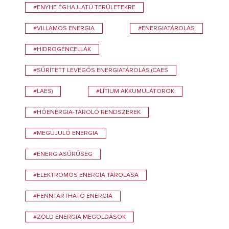
#ENYHE ÉGHAJLATÚ TERÜLETEKRE
#VILLAMOS ENERGIA
#ENERGIATÁROLÁS
#HIDROGÉNCELLÁK
#SŰRÍTETT LEVEGŐS ENERGIATÁROLÁS (CAES
#LAES)
#LÍTIUM AKKUMULÁTOROK
#HŐENERGIA-TÁROLÓ RENDSZEREK
#MEGÚJULÓ ENERGIA
#ENERGIASŰRŰSÉG
#ELEKTROMOS ENERGIA TÁROLÁSA
#FENNTARTHATÓ ENERGIA
#ZÖLD ENERGIA MEGOLDÁSOK