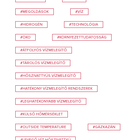
#MEGOLDÁSOK
#VÍZ
#HIDROGÉN
#TECHNOLÓGIA
#ÖKO
#KÖRNYEZETTUDATOSSÁG
#ÁTFOLYÓS VÍZMELEGÍTŐ
#TÁROLÓS VÍZMELEGÍTŐ
#HŐSZIVATTYÚS VÍZMELEGÍTŐ
#HATÉKONY VÍZMELEGÍTŐ RENDSZEREK
#LEGHATÉKONYABB VÍZMELEGÍTŐ
#KÜLSŐ HŐMÉRSÉKLET
#OUTSIDE TEMPERATURE
#GÁZKAZÁN
#LEVEGŐ-VÍZ HŐSZIVATTYÚ