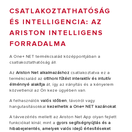
CSATLAKOZTATHATÓSÁG
ÉS INTELLIGENCIA: AZ
ARISTON INTELLIGENS
FORRADALMA
A One+ NET termékcsalád középpontjában a
csatlakoztathatóság áll.
Az
Ariston Net alkalmazáshoz
csatlakoztatva ez a
termékcsalád az
otthoni fűtést interaktív és intuitív
élménnyé alakítja
át, így az irányítás és a kényelem
közvetlenül az Ön keze ügyében van.
A felhasználók
valós időben
, távolról vagy
hangutasításokkal
kezelhetik a One+ NET kazánokat
.
A távvezérlés mellett az Ariston Net App olyan fejlett
funkciókat kínál, mint a
gyors segítségnyújtás és a
hibabejelentés, amelyek valós idejű értesítéseket