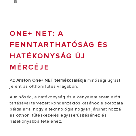
18.
ONE+ NET: A
FENNTARTHATÓSÁG ÉS
HATÉKONYSÁG ÚJ
MÉRCÉJE
Az
Ariston One+ NET termékcsaládja
minőségi ugrást
jelent az otthoni fűtés világában.
A minőség, a hatékonyság és a kényelem szem előtt
tartásával tervezett kondenzációs kazánok e sorozata
példa arra, hogy a technológia hogyan járulhat hozzá
az otthoni fűtéskezelés egyszerűsítéséhez és
hatékonyabbá tételéhez.